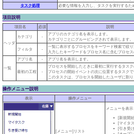
タスク処理
必要な情報を入力し、タスクを実行するた
項目説明
項目名
必須
説明
アプリのカテゴリ名を表示します。
カテゴリ
-
カテゴリごとにグルーピングされて表示します。
ヘッダ
一覧に表示するプロセスをキーワード検索で絞り
フィルタ
-
入力したキーワードをプロセス名に含むプロセス
アプリ名
-
アプリ名を表示します。
プロセスを開始したときに最初に実行するタスク
一覧
最初の工程
-
プロセスの開始イベントの次に位置するタスクで
このタスクは、プロセスを開始したユーザに割り
操作メニュー説明
表示
操作メニュー
メニューを表示
[新規開始
[マイタス
[引き受け
[メニュー]リスト
[オープ