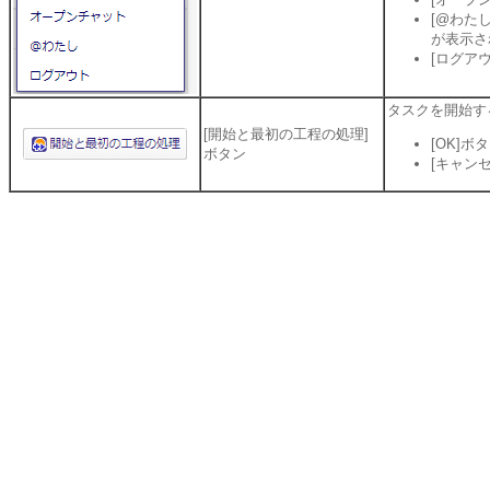
[@わた
が表示さ
[ログアウ
タスクを開始す
[開始と最初の工程の処理]
[OK]
ボタン
[キャン