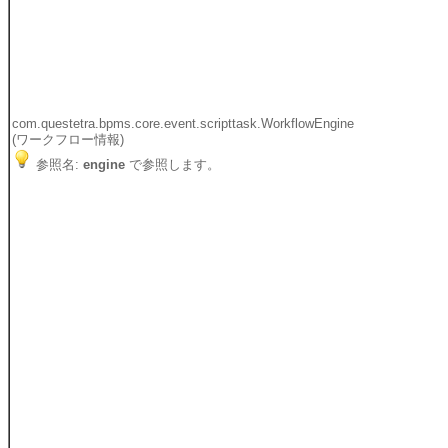
com.questetra.bpms.core.event.scripttask.WorkflowEngine
(ワークフロー情報)
参照名:
engine
で参照します。