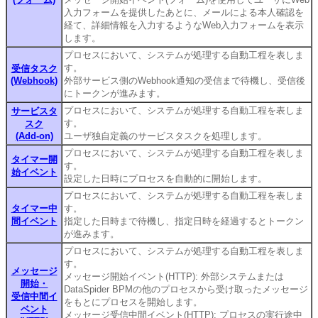
入力フォームを提供したあとに、メールによる本人確認を
経て、詳細情報を入力するようなWeb入力フォームを表示
します。
プロセスにおいて、システムが処理する自動工程を表しま
す。
受信タスク
(Webhook)
外部サービス側のWebhook通知の受信まで待機し、受信後
にトークンが進みます。
プロセスにおいて、システムが処理する自動工程を表しま
サービスタ
す。
スク
(Add-on)
ユーザ独自定義のサービスタスクを処理します。
プロセスにおいて、システムが処理する自動工程を表しま
タイマー開
す。
始イベント
設定した日時にプロセスを自動的に開始します。
プロセスにおいて、システムが処理する自動工程を表しま
タイマー中
す。
間イベント
指定した日時まで待機し、指定日時を経過するとトークン
が進みます。
プロセスにおいて、システムが処理する自動工程を表しま
す。
メッセージ
メッセージ開始イベント(HTTP): 外部システムまたは
開始・
DataSpider BPMの他のプロセスから受け取ったメッセージ
受信中間イ
をもとにプロセスを開始します。
ベント
メッセージ受信中間イベント(HTTP): プロセスの実行途中