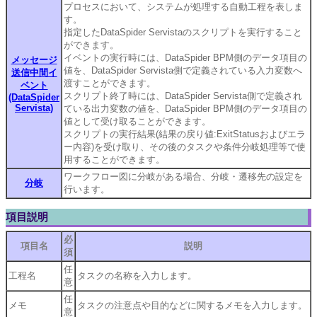
プロセスにおいて、システムが処理する自動工程を表しま
す。
指定したDataSpider Servistaのスクリプトを実行すること
ができます。
イベントの実行時には、DataSpider BPM側のデータ項目の
メッセージ
値を、DataSpider Servista側で定義されている入力変数へ
送信中間イ
渡すことができます。
ベント
スクリプト終了時には、DataSpider Servista側で定義され
(DataSpider
Servista)
ている出力変数の値を、DataSpider BPM側のデータ項目の
値として受け取ることができます。
スクリプトの実行結果(結果の戻り値:ExitStatusおよびエラ
ー内容)を受け取り、その後のタスクや条件分岐処理等で使
用することができます。
ワークフロー図に分岐がある場合、分岐・遷移先の設定を
分岐
行います。
項目説明
必
項目名
説明
須
任
工程名
タスクの名称を入力します。
意
任
メモ
タスクの注意点や目的などに関するメモを入力します。
意