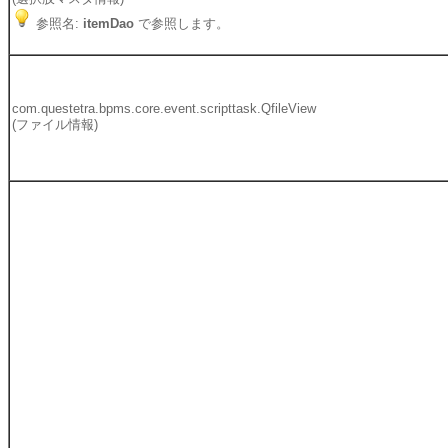
参照名:
itemDao
で参照します。
com.questetra.bpms.core.event.scripttask.QfileView
(ファイル情報)