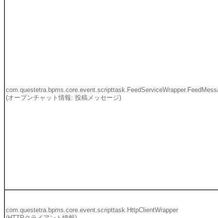
com.questetra.bpms.core.event.scripttask.FeedServiceWrapper.FeedMes
(オープンチャット情報: 投稿メッセージ)
com.questetra.bpms.core.event.scripttask.HttpClientWrapper
(HTTPクライアント情報)