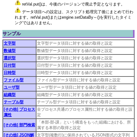
retVal.put()は、今後のバージョンで廃止予定となります。
データ項目への設定は、スクリプト処理完了後にまとめて行わ
れます。retVal.put()またはengine.setDataBy～()を実行したタイミ
ングではありません。
サンプル
文字型
文字型データ項目に対する値の取得と設定
数値型
数値型データ項目に対する値の取得と設定
選択型
選択型データ項目に対する値の取得と設定
日付型
日付型データ項目に対する値の取得と設定
日時型
日時型データ項目に対する値の取得と設定
ファイル型
ファイル型データ項目に対する値の取得と設定
ユーザ型
ユーザ型データ項目に対する値の取得と設定
組織型
組織型データ項目に対する値の取得と設定
テーブル型
テーブル型データ項目に対する値の取得と設定
[その他] プロセス
全プロセス共通のプロセス属性に対する値の取得と設
属性
定
「本部-部-課」という構造をもった組織における、所
[その他] 部門検索
属する本部の取得と設定
[その他] JSON解
文字型(複数行)に保持されているJSON形式の文字列