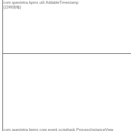
com.questetra.bpms.util.AddableTimestamp
(日時情報)
com.questetra.bpms.core.event.scripttask.ProcessInstanceView