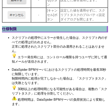
-
る]ボタ
設定した値を適用します。
ン
[キャン
設定した値を適用せずに、スク
-
セル]ボ
リプトタスクのプロパティ設定
タン
ダイアログを閉じます。
仕様制限
スクリプトの処理中にエラーが発生した場合は、スクリプト内のす
べての処理は行われません。
正常に処理されたスクリプト部分のみ適用されることはありませ
ん。
エラー発生時には、コントロール権限を持つユーザに対して通
知メールが送信されます。
DataSpider BPMサーバにおけるスクリプトの処理時間を最長30秒
に制限しています。
制限時間内に処理が完了しなかった場合は、「スクリプトタスク」
は失敗となります。
30秒以上の処理時間になる可能性がある場合は、複数の「スク
リプトタスク」に処理を分割してください。
処理時間は、DataSpider BPMサーバの負荷状況により変動し
ます。