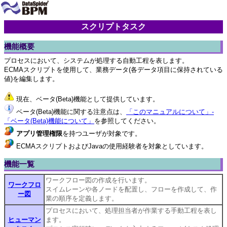
スクリプトタスク
機能概要
プロセスにおいて、システムが処理する自動工程を表します。
ECMAスクリプトを使用して、業務データ(各データ項目に保持されている
値)を編集します。
現在、ベータ(Beta)機能として提供しています。
ベータ(Beta)機能に関する注意点は、
「このマニュアルについて」-
「ベータ(Beta)機能について」
を参照してください。
アプリ管理権限
を持つユーザが対象です。
ECMAスクリプトおよびJavaの使用経験者を対象としています。
機能一覧
ワークフロー図の作成を行います。
ワークフロ
スイムレーンや各ノードを配置し、フローを作成して、作
ー図
業の順序を定義します。
プロセスにおいて、処理担当者が作業する手動工程を表し
ヒューマン
ます。