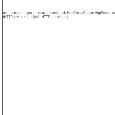
com.questetra.bpms.core.event.scripttask.HttpClientWrapper.HttpRespon
(HTTPクライアント情報: HTTPレスポンス)