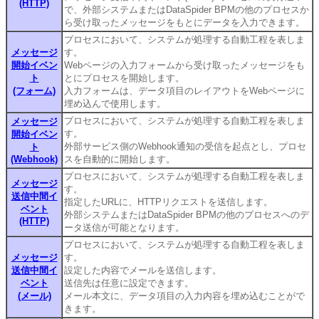
(HTTP)
で、外部システムまたはDataSpider BPMの他のプロセスか
ら受け取ったメッセージをもとにデータを入力できます。
プロセスにおいて、システムが処理する自動工程を表しま
メッセージ
す。
開始イベン
Webページの入力フォームから受け取ったメッセージをも
ト
とにプロセスを開始します。
(フォーム)
入力フォームは、データ項目のレイアウトをWebページに
埋め込んで使用します。
プロセスにおいて、システムが処理する自動工程を表しま
メッセージ
す。
開始イベン
外部サービス側のWebhook通知の受信を起点とし、プロセ
ト
(Webhook)
スを自動的に開始します。
プロセスにおいて、システムが処理する自動工程を表しま
メッセージ
す。
送信中間イ
指定したURLに、HTTPリクエストを送信します。
ベント
外部システムまたはDataSpider BPMの他のプロセスへのデ
(HTTP)
ータ送信が可能となります。
プロセスにおいて、システムが処理する自動工程を表しま
メッセージ
す。
送信中間イ
設定した内容でメールを送信します。
ベント
送信先は任意に設定できます。
(メール)
メール本文に、データ項目の入力内容を埋め込むことがで
きます。