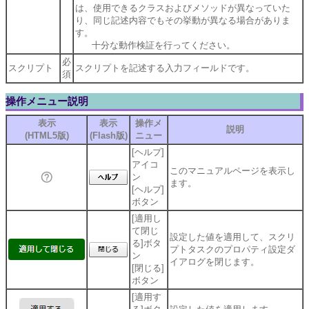
は、使用できるクラスおよびメソッドが異なっていた
り、同じ記述内容でもその挙動が異なる場合がありま
す。
十分な動作検証を行ってください。
必
スクリプト
スクリプトを記述する入力フィールドです。
須
操作メニュー説明
表示
表示
操作メ
説明
(HTML5版)
(Flash版)
ニュー
[ヘルプ]
アイコ
このマニュアルページを表示し
ン
ます。
[ヘルプ]
ボタン
[適用し
て閉じ
設定した値を適用して、スクリ
る]ボタ
プトタスクのプロパティ設定ダ
ン
イアログを閉じます。
[閉じる]
ボタン
[適用す