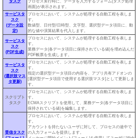
タスク
プロセス実行時に、データを入力するフォーム(タスク処理
画面)が表示されます。
サービスタ
プロセスにおいて、システムが処理する自動工程を表しま
スク
す。
(データ設
数値型、日付型/日時型、文字型、選択型データ項目に、動
定)
的な値や演算結果を代入します。
プロセスにおいて、システムが処理する自動工程を表しま
サービスタ
す。
スク
業務データ(各データ項目に保持されている値)を埋め込んだ
(PDF生成)
PDF帳票を生成します。
プロセスにおいて、システムが処理する自動工程を表しま
サービスタ
す。
スク
指定の選択型データ項目の内容を、アプリ共有アドオンの
(選択肢マス
[選択型データ項目で使用する選択肢マスタ]として更新しま
タ更新)
す。
プロセスにおいて、システムが処理する自動工程を表しま
スクリプト
す。
タスク
ECMAスクリプトを使用して、業務データ(各データ項目に
保持されている値)を編集します。
プロセスにおいて、システムが処理する自動工程を表しま
す。
アカウントを持たないユーザに対して、プロセスの途中で
受信タスク
の入力フォームを提供します。
(フォーム)
メッセージ開始イベント(フォーム)を使用してユーザにWeb