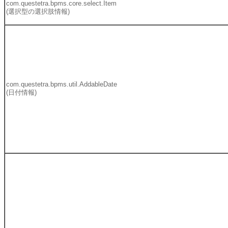
com.questetra.bpms.core.select.Item
(選択型の選択肢情報)
com.questetra.bpms.util.AddableDate
(日付情報)