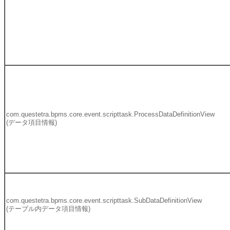
com.questetra.bpms.core.event.scripttask.ProcessDataDefinitionView
(データ項目情報)
com.questetra.bpms.core.event.scripttask.SubDataDefinitionView
(テーブル内データ項目情報)