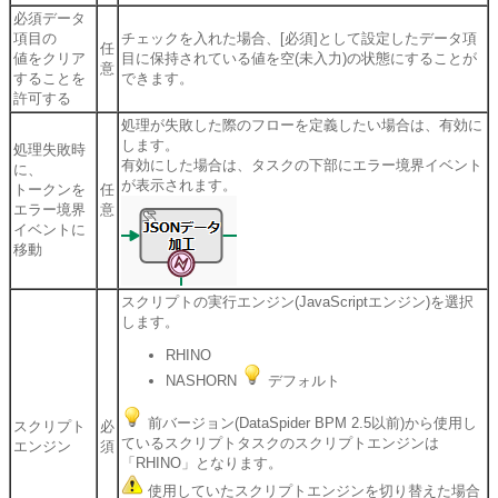
必須データ
項目の
チェックを入れた場合、[必須]として設定したデータ項
任
値をクリア
目に保持されている値を空(未入力)の状態にすることが
意
することを
できます。
許可する
処理が失敗した際のフローを定義したい場合は、有効に
します。
処理失敗時
有効にした場合は、タスクの下部にエラー境界イベント
に、
が表示されます。
トークンを
任
エラー境界
意
イベントに
移動
スクリプトの実行エンジン(JavaScriptエンジン)を選択
します。
RHINO
NASHORN
デフォルト
前バージョン(DataSpider BPM 2.5以前)から使用し
スクリプト
必
ているスクリプトタスクのスクリプトエンジンは
エンジン
須
「RHINO」となります。
使用していたスクリプトエンジンを切り替えた場合