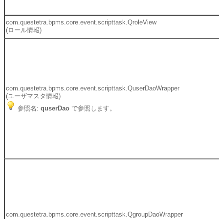
com.questetra.bpms.core.event.scripttask.QroleView
(ロール情報)
com.questetra.bpms.core.event.scripttask.QuserDaoWrapper
(ユーザマスタ情報)
参照名:
quserDao
で参照します。
com.questetra.bpms.core.event.scripttask.QgroupDaoWrapper