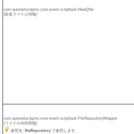
com.questetra.bpms.core.event.scripttask.NewQfile
(新規ファイル情報)
com.questetra.bpms.core.event.scripttask.FileRepositoryWrapper
(ファイル内容情報)
参照名:
fileRepository
で参照します。