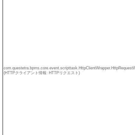
com.questetra.bpms.core.event.scripttask.HttpClientWrapper.HttpRequest
(HTTPクライアント情報: HTTPリクエスト)