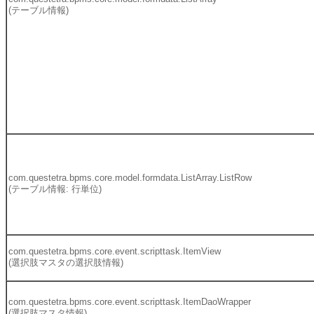
(テーブル情報)
com.questetra.bpms.core.model.formdata.ListArray.ListRow
(テーブル情報: 行単位)
com.questetra.bpms.core.event.scripttask.ItemView
(選択肢マスタの選択肢情報)
com.questetra.bpms.core.event.scripttask.ItemDaoWrapper
(選択肢マスタ情報)