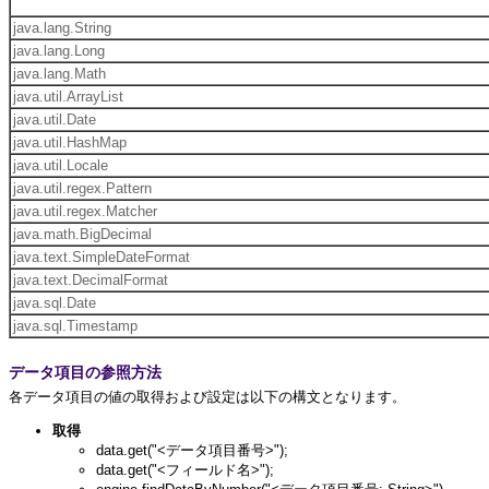
java.lang.String
java.lang.Long
java.lang.Math
java.util.ArrayList
java.util.Date
java.util.HashMap
java.util.Locale
java.util.regex.Pattern
java.util.regex.Matcher
java.math.BigDecimal
java.text.SimpleDateFormat
java.text.DecimalFormat
java.sql.Date
java.sql.Timestamp
データ項目の参照方法
各データ項目の値の取得および設定は以下の構文となります。
取得
data.get("<データ項目番号>");
data.get("<フィールド名>");