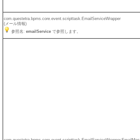
com.questetra.bpms.core.event.scripttask.EmailServiceWrapper
(メール情報)
参照名:
emailService
で参照します。
com.questetra.bpms.core.event.scripttask.EmailServiceWrapper.EmailMe