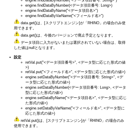
engine.findDataByNumber("<データ項目番号: String>")
engine.findDataByNumber(<データ項目番号: Long>)
engine.findDataByName("<データ項目名>")
engine.findDataByVarName("<フィールド名>")
data.get()は、[スクリプトエンジン]が「RHINO」の場合のみ使
用できます。
data.get()は、今後のバージョンで廃止予定となります。
データ項目に入力がないまたは選択されていない場合は、取得
した値はnullとなります。
設定
retVal.put("<データ項目番号>", <データ型に応じた形式の値
>)
retVal.put("<フィールド名>", <データ型に応じた形式の値>)
engine.setDataByNumber("<データ項目番号: String>", <デ
ータ型に応じた形式の値>)
engine.setDataByNumber(<データ項目番号: Long>, <データ
型に応じた形式の値>)
engine.setDataByName("<データ項目名>", <データ型に応じ
た形式の値>)
engine.setDataByVarName("<フィールド名>", <データ型に
応じた形式の値>)
retVal.put()は、[スクリプトエンジン]が「RHINO」の場合のみ
使用できます。