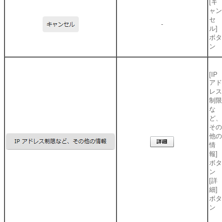
[キ
ャン
セ
-
ル]
ボタ
ン
[IP
アド
レス
制限
な
ど、
その
他の
情
報]
ボタ
ン
[詳
細]
ボタ
ン