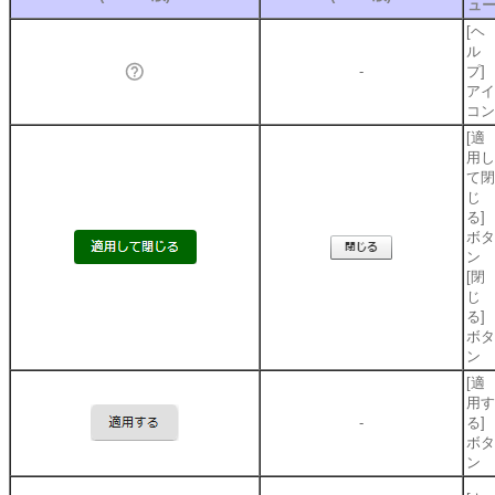
ュ
[ヘ
ル
-
プ]
アイ
コン
[適
用し
て閉
じ
る]
ボタ
ン
[閉
じ
る]
ボタ
ン
[適
用す
-
る]
ボタ
ン