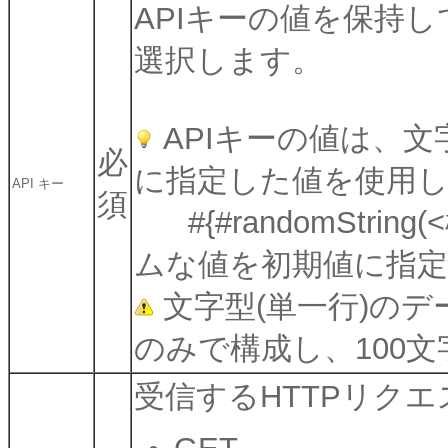
APIキーの値を保持し
選択します。
APIキーの値は、文
必
に指定した値を使用
API キー
須
#{#randomStri
ムな値を初期値に指
文字型(単一行)の
のみで構成し、100
受信するHTTPリク