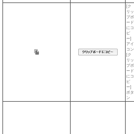
[ク
リッ
プボ
ード
にコ
ピ
ー]
アイ
コン
[ク
リッ
プボ
ード
にコ
ピ
ー]
ボタ
ン