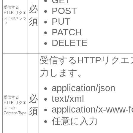
GET
必
受信する
POST
HTTP リクエ
ストのメソッ
須
PUT
ド
PATCH
DELETE
受信するHTTPリクエス
力します。
application/json
必
text/xml
受信する
HTTP リクエ
application/x-www-
ストの
須
Content-Type
任意に入力