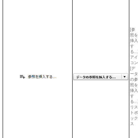
[参
照を
挿入
す
る...
アイ
コン
[デ
ータ
の参
照を
挿入
す
る...
リス
トボ
ック
ス