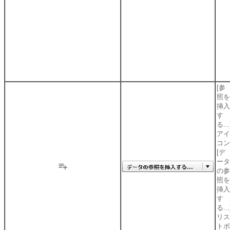
[参
照を
挿入
す
る...
アイ
コン
[デ
ータ
の参
照を
挿入
す
る...
リス
トボ