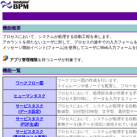
機能概要
プロセスにおいて、システムが処理する自動工程を表します。
アカウントを持たないユーザに対して、プロセスの途中での入力フォーム
メッセージ開始イベント(フォーム)を使用してユーザにWeb入力フォーム
アプリ管理権限
を持つユーザが対象です。
機能一覧
ワークフロー図の作成を行います。
ワークフロー図
スイムレーンや各ノードを配置し、フローを
プロセスにおいて、処理担当者が作業する手
ヒューマンタスク
プロセス実行時に、データを入力するフォー
サービスタスク
プロセスにおいて、システムが処理する自動
(データ設定)
数値型、日付型/日時型、文字型、選択型デ
サービスタスク
プロセスにおいて、システムが処理する自動
(PDF生成)
業務データ(各データ項目に保持されている値
サービスタスク
プロセスにおいて、システムが処理する自動