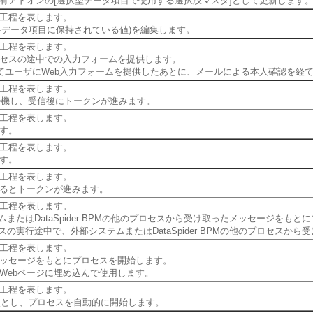
有アドオンの[選択型データ項目で使用する選択肢マスタ]として更新します
工程を表します。
各データ項目に保持されている値)を編集します。
工程を表します。
セスの途中での入力フォームを提供します。
してユーザにWeb入力フォームを提供したあとに、メールによる本人確認を経
工程を表します。
で待機し、受信後にトークンが進みます。
工程を表します。
す。
工程を表します。
す。
工程を表します。
るとトークンが進みます。
工程を表します。
テムまたはDataSpider BPMの他のプロセスから受け取ったメッセージをも
ロセスの実行途中で、外部システムまたはDataSpider BPMの他のプロセ
工程を表します。
メッセージをもとにプロセスを開始します。
Webページに埋め込んで使用します。
工程を表します。
起点とし、プロセスを自動的に開始します。