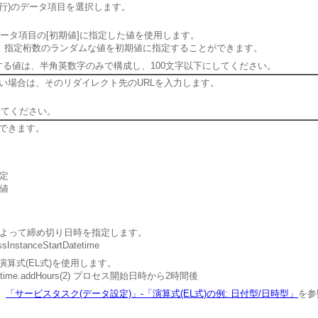
一行)のデータ項目を選択します。
データ項目の[初期値]に指定した値を使用します。
} の指定で、指定桁数のランダムな値を初期値に指定することができます。
する値は、半角英数字のみで構成し、100文字以下にしてください。
い場合は、そのリダイレクト先のURLを入力します。
してください。
できます。
定
値
よって締め切り日時を指定します。
stanceStartDatetime
算式(EL式)を使用します。
Datetime.addHours(2) プロセス開始日時から2時間後
、
「サービスタスク(データ設定)」-「演算式(EL式)の例: 日付型/日時型」
を参