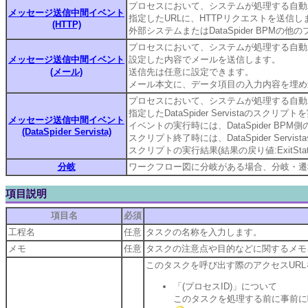
プロセスにおいて、システムが処理する自動
メッセージ送信中間イベント
指定したURLに、HTTPリクエストを送信し
(HTTP)
外部システムまたはDataSpider BPM
プロセスにおいて、システムが処理する自動
メッセージ送信中間イベント
設定した内容でメールを送信します。
(メール)
送信先は任意に設定できます。
メール本文に、データ項目の入力内容を埋め
プロセスにおいて、システムが処理する自動
指定したDataSpider Servistaのスク
メッセージ送信中間イベント
イベントの実行時には、DataSpider BPM
(DataSpider Servista)
スクリプト終了時には、DataSpider Se
スクリプトの実行結果(結果の戻り値:Exit
分岐
ワークフロー図に分岐がある場合、分岐・遷
項目説明
項目名
必須
工程名
任意
タスクの名称を入力します。
メモ
任意
タスクの注意点や目的などに関するメモ
このタスクを呼び出す際のアクセスUR
「(プロセスID)」について
このタスクを処理する前に事前に