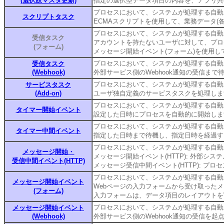
(選択肢マスタ更新)
指定の選択型データ項目の内容を、アプリ共
プロセスにおいて、システムが処理する自動
スクリプトタスク
ECMAスクリプトを使用して、業務データ(
プロセスにおいて、システムが処理する自動
受信タスク
アカウントを持たないユーザに対して、プロ
(フォーム)
メッセージ開始イベント(フォーム)を使用
プロセスにおいて、システムが処理する自動
受信タスク
(Webhook)
外部サービス側のWebhook通知の受信ま
プロセスにおいて、システムが処理する自動
サービスタスク
(Add-on)
ユーザ独自定義のサービスタスクを処理しま
プロセスにおいて、システムが処理する自動
タイマー開始イベント
設定した日時にプロセスを自動的に開始しま
プロセスにおいて、システムが処理する自動
タイマー中間イベント
指定した日時まで待機し、指定日時を経過す
プロセスにおいて、システムが処理する自動
メッセージ開始・
メッセージ開始イベント(HTTP): 外部シス
受信中間イベント(HTTP)
メッセージ受信中間イベント(HTTP): プ
プロセスにおいて、システムが処理する自動
メッセージ開始イベント
Webページの入力フォームから受け取った
(フォーム)
入力フォームは、データ項目のレイアウトを
プロセスにおいて、システムが処理する自動
メッセージ開始イベント
(Webhook)
外部サービス側のWebhook通知の受信を