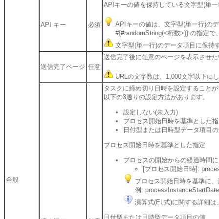
APIキーの値を保持している文字型(単
APIキーの値は、文字型(単一行)の
API キー
必須
#{#randomString(<桁数>)
文字型(単一行)のデータ項目に保持
送信完了後に任意のページを表示させた
送信完了ページ
任意
URLの文字数は、1,000文字以下に
タスクに締め切り日時を設定することが
以下の3通りの設定方法があります。
設定しない(未入力)
プロセス開始日時を基準とした指
日付型または日時型データ項目の
プロセス開始日時を基準とした指定
プロセスの開始からの経過時間に
[プロセス開始日時]: processIn
全般
プロセス開始日時を基準に、演
例: processInstanceStart
演算式(EL式)に関する詳細は
日付型または日時型データ項目の値