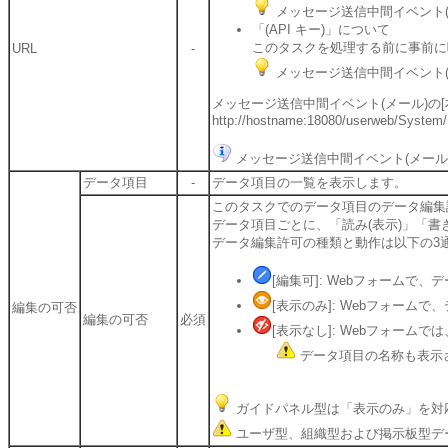
メッセージ送信中間イベント(メ
「(API キー)」について
このタスクを処理する前に事前に
URL
-
メッセージ送信中間イベント(メ
メッセージ送信中間イベント(メール)の[
http://hostname:18080/userweb/System/
メッセージ送信中間イベント(メール
データ項目
-
データ項目の一覧を表示します。
このタスクでのデータ項目のデータ編集
データ項目ごとに、「読み(表示)」「書
データ編集許可の種類と動作は以下の3
[編集可]: Webフォームで
[表示のみ]: Webフォー
編集の可否
編集の可否
必須
[表示なし]: Webフォーム
データ項目の名称も表示
ガイドパネル型は「表示のみ」を対
ユーザ型、組織型および掲示板型デ