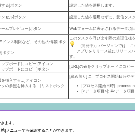
用する]ボタン
設定した値を適用します。
ャンセル]ボタン
設定した値を適用せずに、受信タスク(
ォームプレビュー]ボタン
Webフォームに表示されるデータ項
このタスクを呼び出す際の処理仕様
P アドレス制限など、その他の情報]ボタ
「(開発中)」バージョンでは、
アプリをリリース後にリリースバー
細]ボタン
す。
リップボードにコピー]アイコン
[URL]の値をクリップボードにコピ
リップボードにコピー]ボタン
[締め切り]に、プロセス開始日時や
照を挿入する...]アイコン
ータの参照を挿入する...]リストボック
[プロセス開始日時]: processInsta
[<データ項目>]: #<データ項
できます。
連携]メニューでも確認することができます。