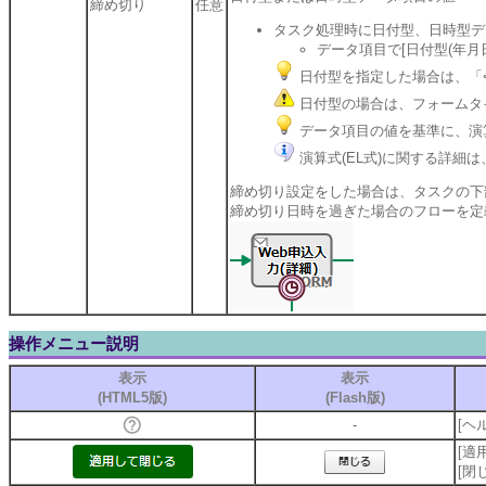
締め切り
任意
タスク処理時に日付型、日時型デ
データ項目で[日付型(年月
日付型を指定した場合は、「<
日付型の場合は、フォームタ
データ項目の値を基準に、演算
演算式(EL式)に関する詳細は
締め切り設定をした場合は、タスクの下
締め切り日時を過ぎた場合のフローを定
操作メニュー説明
表示
表示
(HTML5版)
(Flash版)
-
[ヘ
[適
[閉