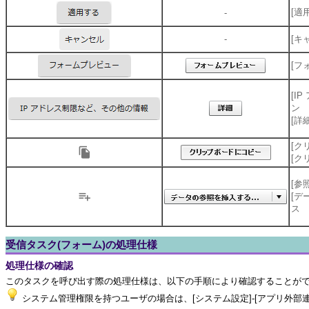
[適
-
-
[キ
[フ
[I
ン
[詳
[ク
[ク
[参
[デ
ス
受信タスク(フォーム)の処理仕様
処理仕様の確認
このタスクを呼び出す際の処理仕様は、以下の手順により確認することが
システム管理権限を持つユーザの場合は、[システム設定]-[アプリ外部