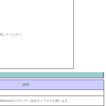
照してください。
説明
。
ebhook)のプロパティ設定ダイアログを閉じます。