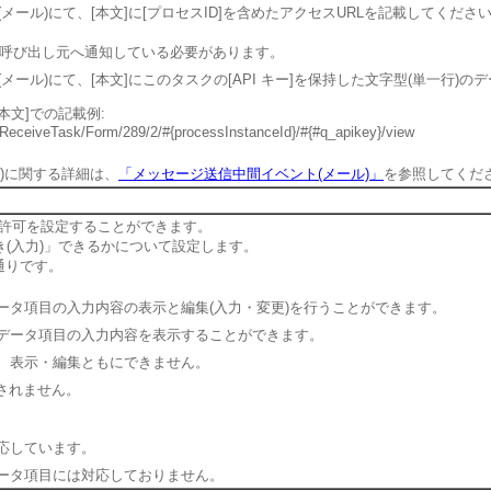
ール)にて、[本文]に[プロセスID]を含めたアクセスURLを記載してくださ
呼び出し元へ通知している必要があります。
ール)にて、[本文]にこのタスクの[API キー]を保持した文字型(単一行)
本文]での記載例:
ReceiveTask/Form/289/2/#{processInstanceId}/#{#q_apikey}/view
)に関する詳細は、
「メッセージ送信中間イベント(メール)」
を参照してくだ
許可を設定することができます。
き(入力)」できるかについて設定します。
通りです。
、データ項目の入力内容の表示と編集(入力・変更)を行うことができます。
ムで、データ項目の入力内容を表示することができます。
では、表示・編集ともにできません。
されません。
応しています。
ータ項目には対応しておりません。