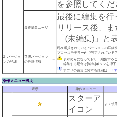
を参照してくだ
最後に編集を行
リリース後、ま
最終編集ユーザ
-
「(未編集)」と
現在選択されているバージョンの詳細
プロセスモデラー内で設定されている
-
3. バージョ
選択バージョン
表示のみになっており、編集する
ンの詳細
の詳細情報
編集する場合は[編集]ボタンを押下
アプリの編集に関する詳細は、
「ア
操作メニュー説明
表示
操作メニュー
スターア
よく使
イコン