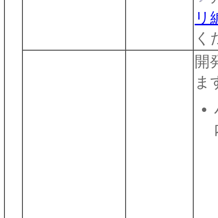
リ
く
開
ま