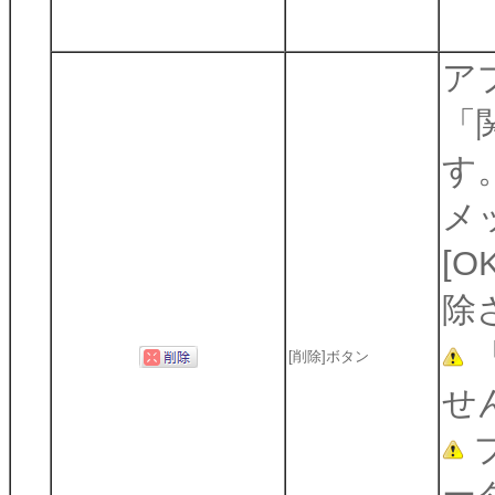
ア
「
す
メ
[
除
[削除]ボタン
せ