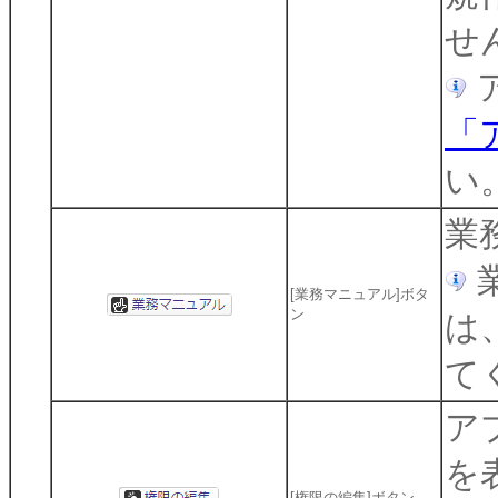
せ
「
い
業
[業務マニュアル]ボタ
ン
は
て
ア
を
[権限の編集]ボタン