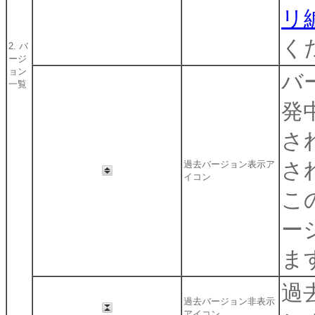
リ
く
2. バ
ージ
ョン
バ
一覧
発
さ
さ
過去バージョン表示ア
イコン
こ
ー
ま
過
過去バージョン非表示
アイコン