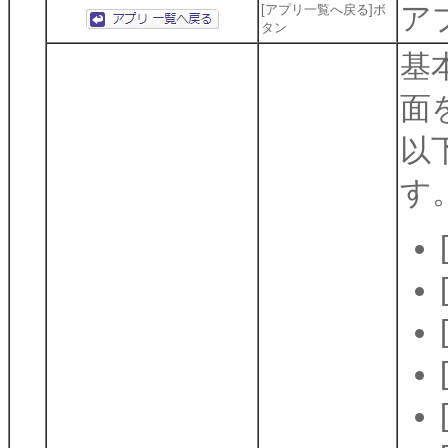
ア
[アプリ一覧へ戻る]ボ
タン
基
面
以
す