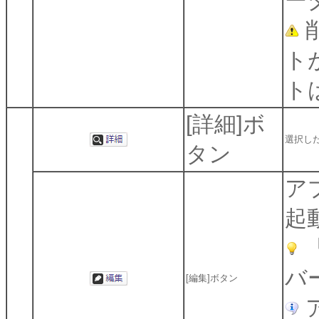
ー
ト
ト
[詳細]ボ
選択し
タン
ア
起
バ
[編集]ボタン