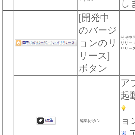
し
[開発中
のバージ
開発中
ョンのリ
リリー
リリー
リース]
ボタン
ア
起
ョ
[編集]ボタン