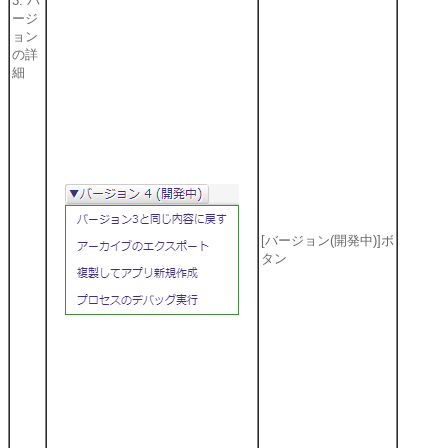
3. バ
ージ
ョン
の詳
細
[バージョン(開発中)]ボ
タン