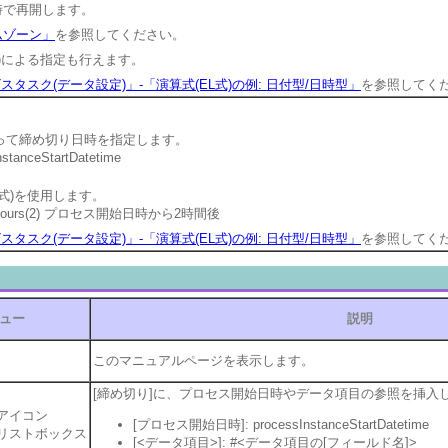
時で再開します。
ムゾーン」
を参照してください。
)による指定も行えます。
スタスク(データ設定)」-「演算式(EL式)の例: 日付型/日時型」
を参照してく
って締め切り日時を指定します。
anceStartDatetime
式)を使用します。
.addHours(2) プロセス開始日時から2時間後
スタスク(データ設定)」-「演算式(EL式)の例: 日付型/日時型」
を参照してく
ュー
説明
このマニュアルページを表示します。
[締め切り]に、プロセス開始日時やデータ項目の参照を挿入
]アイコン
[プロセス開始日時]: processInstanceStartDatetime
.]リストボックス
[<データ項目>]: #<データ項目の[フィールド名]>