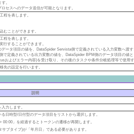
ます。
の他のプロセスへのデータ送信が可能となります。
工程を表します。
込むことができます。
工程を表します。
リプトを実行することができます。
側のデータ項目の値を、DataSpider Servista側で定義されている入力変数へ
rvista側で定義されている出力変数の値を、DataSpider BPM側のデータ項
Statusおよびエラー内容)を受け取り、その後のタスクや条件分岐処理等で使
移先の設定を行います。
説明
を入力します。
いる日時型/日付型のデータ項目をリストから選択します。
 00:00」を経過するとトークンの遷移が再開します。
タサブタイプ)が「年月日」である必要があります。