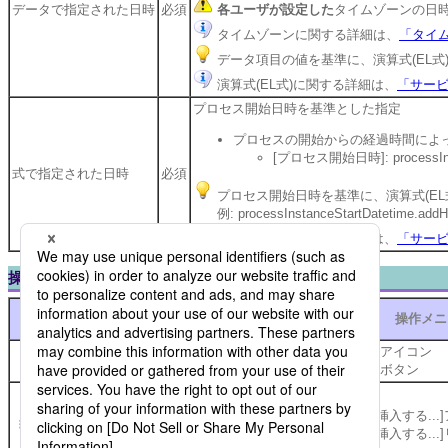
データで指定された日時
必須
各ユーザが設定した
タイムゾーンの日
タイムゾーンに関する詳細は、
「タイ
データ項目の値を基準に、演算式(EL式
演算式(EL式)に関する詳細は、
「サービ
プロセス開始日時を基準とした指定
プロセスの開始からの経過時間によ
[プロセス開始日時]: processInst
式で指定された日時
必須
プロセス開始日時を基準に、演算式(EL
例: processInstanceStartDatetime
演算式(EL式)に関する詳細は、
「サービ
操作メニュー説明
表示
表示
操作メニ
(HTML5版)
(Flash版)
[ヘルプ]アイコン
[ヘルプ]ボタン
[参照を挿入する...
[参照を挿入する..