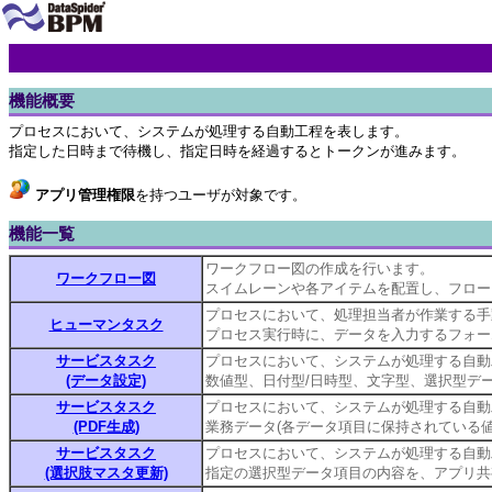
機能概要
プロセスにおいて、システムが処理する自動工程を表します。
指定した日時まで待機し、指定日時を経過するとトークンが進みます。
アプリ管理権限
を持つユーザが対象です。
機能一覧
ワークフロー図の作成を行います。
ワークフロー図
スイムレーンや各アイテムを配置し、フロー
プロセスにおいて、処理担当者が作業する手
ヒューマンタスク
プロセス実行時に、データを入力するフォー
サービスタスク
プロセスにおいて、システムが処理する自動
(データ設定)
数値型、日付型/日時型、文字型、選択型デ
サービスタスク
プロセスにおいて、システムが処理する自動
(PDF生成)
業務データ(各データ項目に保持されている値
サービスタスク
プロセスにおいて、システムが処理する自動
(選択肢マスタ更新)
指定の選択型データ項目の内容を、アプリ共