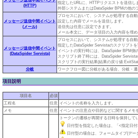
メッセージ送信中間イベント
指定したURLに、HTTPリクエストを送信し
(HTTP)
外部システムまたはDataSpider BPM
プロセスにおいて、システムが処理する自動
メッセージ送信中間イベント
設定した内容でメールを送信します。
(メール)
送信先は任意に設定できます。
メール本文に、データ項目の入力内容を埋め
プロセスにおいて、システムが処理する自動
指定したDataSpider Servistaのスク
メッセージ送信中間イベント
イベントの実行時には、DataSpider BPM
(DataSpider Servista)
スクリプト終了時には、DataSpider Se
スクリプトの実行結果(結果の戻り値:Exit
分岐
ワークフロー図に分岐がある場合、分岐・遷
項目説明
項目名
必須
工程名
任意
イベントの名称を入力します。
メモ
任意
イベントの注意点や目的などに関するメモ
トークンの遷移が再開する日時を保持して
日付型を指定した場合は、「<指定日付>
日付型の場合は、フォームタイプ(デー