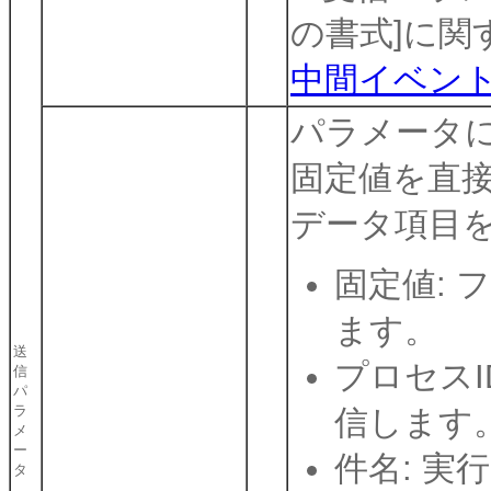
の書式]に関
中間イベント(
パラメータ
固定値を直接
データ項目
固定値:
ます。
送
プロセスI
信
パ
ラ
信します
メ
ー
件名: 
タ