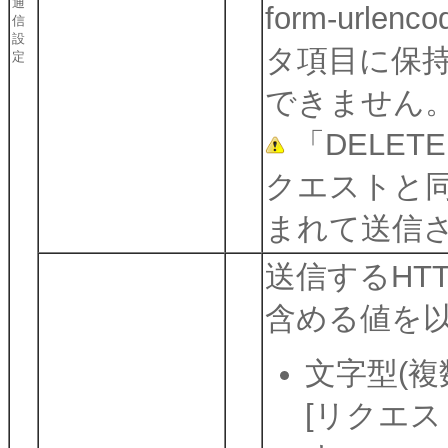
通
form-url
信
設
タ項目に保
定
できません
「DELET
クエストと同
まれて送信
送信するHT
含める値を
文字型(複
[リクエスト