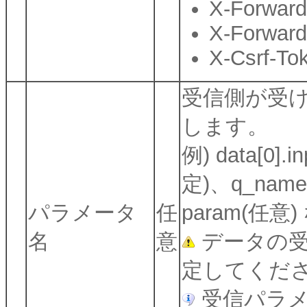
X-Forward
X-Forward
X-Csrf-To
受信側が受
します。
例) data[
定)、q_na
パラメータ
任
param(任意)
名
意
データの受
定してくだ
受信パラメ