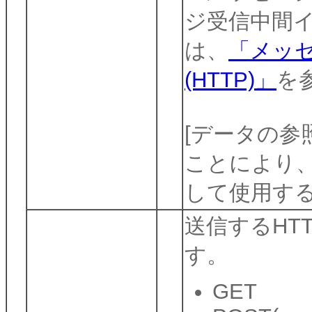
ジ受信中間イベ
は、
「メッ
(HTTP)」
を
[データの参
ことにより、
して使用す
送信するHT
す。
GET