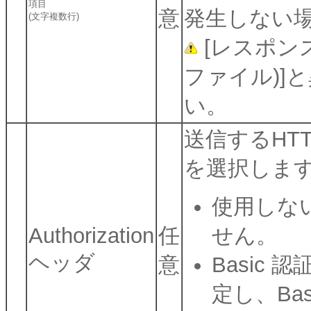
項目
意
発生しない
(文字複数行)
[レスポン
ファイル)]
い。
送信するHTTP
を選択しま
使用しな
Authorization
任
せん。
ヘッダ
意
Basic 
定し、Ba