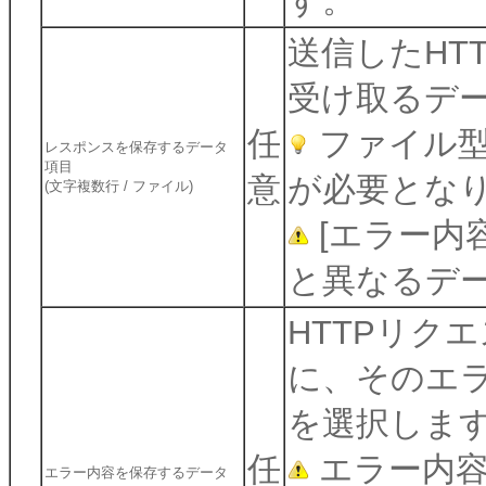
す。
送信したHT
受け取るデ
任
ファイル型
レスポンスを保存するデータ
項目
意
が必要とな
(文字複数行 / ファイル)
[エラー内
と異なるデ
HTTPリク
に、そのエ
を選択しま
任
エラー内容
エラー内容を保存するデータ