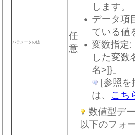
します。
データ項
ている値
任
変数指定:
パラメータの値
意
した変数名
名>]}」
[参照を
は、
こち
数値型デー
以下のフォ