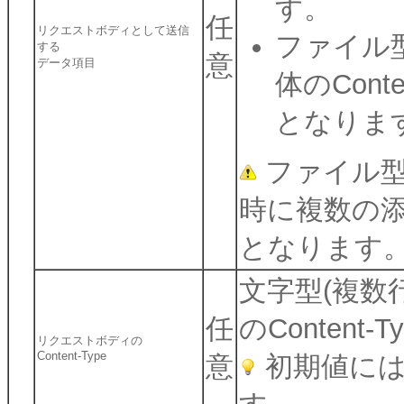
す。
任
リクエストボディとして送信
ファイル
する
意
データ項目
体のConte
となりま
ファイル型
時に複数の
となります
文字型(複数
任
のConten
リクエストボディの
Content-Type
意
初期値にはap