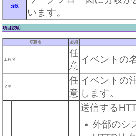
分岐
います。
項目説明
項目名
必須
任
イベントの
工程名
意
任
イベントの
メモ
意
します。
送信するHT
外部のシ