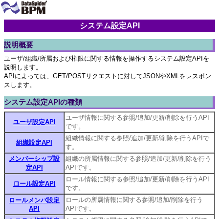
システム設定API
説明概要
ユーザ/組織/所属および権限に関する情報を操作するシステム設定APIを
説明します。
APIによっては、GET/POSTリクエストに対してJSONやXMLをレスポン
スします。
システム設定APIの種類
ユーザ情報に関する参照/追加/更新/削除を行うAPI
ユーザ設定API
です。
組織情報に関する参照/追加/更新/削除を行うAPIで
組織設定API
す。
メンバーシップ設
組織の所属情報に関する参照/追加/更新/削除を行う
定API
APIです。
ロール情報に関する参照/追加/更新/削除を行うAPI
ロール設定API
です。
ロールの所属情報に関する参照/追加/削除を行う
ロールメンバ設定
API
APIです。