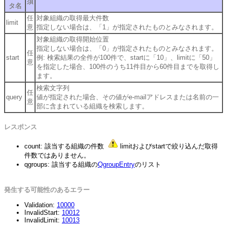
須
タ名
任
対象組織の取得最大件数
limit
意
指定しない場合は、「1」が指定されたものとみなされます。
対象組織の取得開始位置
指定しない場合は、「0」が指定されたものとみなされます。
任
start
例: 検索結果の全件が100件で、startに「10」、limitに「50」
意
を指定した場合、100件のうち11件目から60件目までを取得し
ます。
検索文字列
任
query
値が指定された場合、その値がe-mailアドレスまたは名前の一
意
部に含まれている組織を検索します。
レスポンス
count: 該当する組織の件数
limitおよびstartで絞り込んだ取得
件数ではありません。
qgroups: 該当する組織の
QgroupEntry
のリスト
発生する可能性のあるエラー
Validation:
10000
InvalidStart:
10012
InvalidLimit:
10013