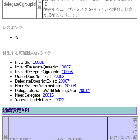
任
delegateQgroupId
ID
意
削除するユーザがタスクを持っている場合、指定
が必須となります。
レスポンス
なし
発生する可能性のあるエラー
InvalidId:
10001
InvalidDelegateQuserId:
10007
InvalidDelegateQgroupId:
10008
QuserDoesNotExist:
20002
DelegateDoesNotExist:
20007
NoneSystemAdministrator:
20008
DelegateIsSameWithDeletingUser:
20014
NeedDelegate:
20015
YourselfUndeletable:
20022
組織設定API
実
行
に
操
必
レスポンス
GET
POST
リクエストURL