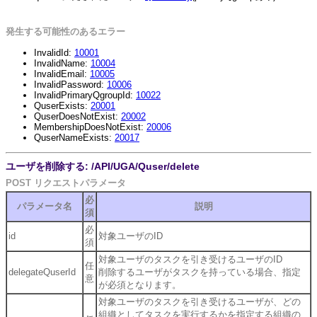
発生する可能性のあるエラー
InvalidId:
10001
InvalidName:
10004
InvalidEmail:
10005
InvalidPassword:
10006
InvalidPrimaryQgroupId:
10022
QuserExists:
20001
QuserDoesNotExist:
20002
MembershipDoesNotExist:
20006
QuserNameExists:
20017
ユーザを削除する: /API/UGA/Quser/delete
POST リクエストパラメータ
必
パラメータ名
説明
須
必
id
対象ユーザのID
須
対象ユーザのタスクを引き受けるユーザのID
任
delegateQuserId
削除するユーザがタスクを持っている場合、指定
意
が必須となります。
対象ユーザのタスクを引き受けるユーザが、どの
組織としてタスクを実行するかを指定する組織の