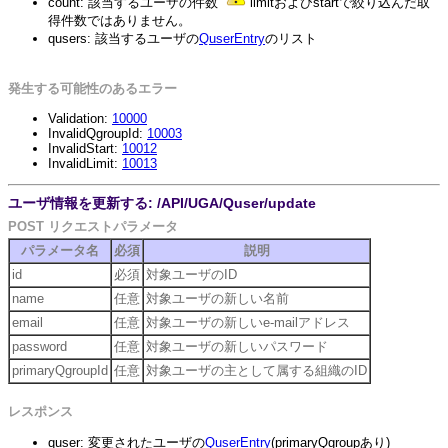
count: 該当するユーザの件数
limitおよびstartで絞り込んだ取
得件数ではありません。
qusers: 該当するユーザの
QuserEntry
のリスト
発生する可能性のあるエラー
Validation:
10000
InvalidQgroupId:
10003
InvalidStart:
10012
InvalidLimit:
10013
ユーザ情報を更新する: /API/UGA/Quser/update
POST リクエストパラメータ
パラメータ名
必須
説明
id
必須
対象ユーザのID
name
任意
対象ユーザの新しい名前
email
任意
対象ユーザの新しいe-mailアドレス
password
任意
対象ユーザの新しいパスワード
primaryQgroupId
任意
対象ユーザの主として属する組織のID
レスポンス
quser: 変更されたユーザの
QuserEntry
(primaryQgroupあり)