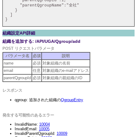
       "parentQgroupId":1,

       "parentQgroupName":"全社"

     }

   ]

 }

組織設定API詳細
組織を追加する: /API/UGA/Qgroup/add
POST リクエストパラメータ
パラメータ名
必須
説明
name
必須
対象組織の名前
email
任意
対象組織のe-mailアドレス
parentQgroupId
必須
対象組織の親組織のID
レスポンス
qgroup: 追加された組織の
QgroupEntry
発生する可能性のあるエラー
InvalidName:
10004
InvalidEmail:
10005
InvalidParentQgroupId:
10009