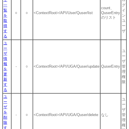
一
グ
count、
覧
イ
○
○
<ContextRoot>/API/User/Quser/list
QuserEntry
を
ン
のリスト
取
ユ
得
ー
す
ザ
る
ユ
ー
ユ
ザ
ー
情
ザ
報
-
○
<ContextRoot>/API/UGA/Quser/update
QuserEntry
管
を
理
更
権
新
限
す
る
ユ
ユ
ー
ー
ザ
ザ
を
-
○
<ContextRoot>/API/UGA/Quser/delete
なし
管
削
理
除
権
す