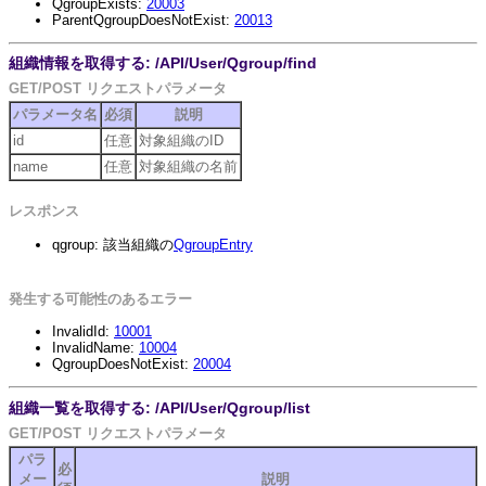
QgroupExists:
20003
ParentQgroupDoesNotExist:
20013
組織情報を取得する: /API/User/Qgroup/find
GET/POST リクエストパラメータ
パラメータ名
必須
説明
id
任意
対象組織のID
name
任意
対象組織の名前
レスポンス
qgroup: 該当組織の
QgroupEntry
発生する可能性のあるエラー
InvalidId:
10001
InvalidName:
10004
QgroupDoesNotExist:
20004
組織一覧を取得する: /API/User/Qgroup/list
GET/POST リクエストパラメータ
パラ
必
メー
説明