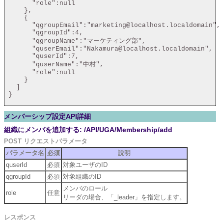
       "role":null

     },

     {

       "qgroupEmail":"marketing@localhost.localdomain",
       "qgroupId":4,

       "qgroupName":"マーケティング部",

       "quserEmail":"Nakamura@localhost.localdomain",

       "quserId":7,

       "quserName":"中村",

       "role":null

     }

   ]

 }

メンバーシップ設定API詳細
組織にメンバを追加する: /API/UGA/Membership/add
POST リクエストパラメータ
パラメータ名
必須
説明
quserId
必須
対象ユーザのID
qgroupId
必須
対象組織のID
メンバのロール
role
任意
リーダの場合、「_leader」を指定します。
レスポンス