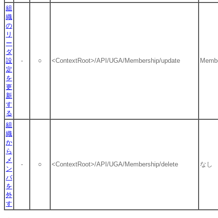
組
織
の
リ
ー
ダ
設
-
○
<ContextRoot>/API/UGA/Membership/update
Membe
定
を
更
新
す
る
組
織
か
ら
メ
-
○
<ContextRoot>/API/UGA/Membership/delete
なし
ン
バ
を
外
す