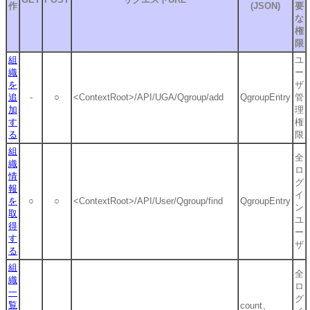
作
(JSON)
要
な
権
限
組
ユ
織
ー
を
ザ
追
-
○
<ContextRoot>/API/UGA/Qgroup/add
QgroupEntry
管
加
理
す
権
る
限
組
全
織
ロ
情
グ
報
イ
を
○
○
<ContextRoot>/API/User/Qgroup/find
QgroupEntry
ン
取
ユ
得
ー
す
ザ
る
組
全
織
ロ
一
グ
覧
count、