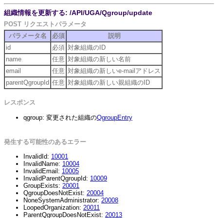
組織情報を更新する: /API/UGA/Qgroup/update
POST リクエストパラメータ
パラメータ名
必須
説明
id
必須
対象組織のID
name
任意
対象組織の新しい名前
email
任意
対象組織の新しいe-mailアドレス
parentQgroupId
任意
対象組織の新しい親組織のID
レスポンス
qgroup: 変更された組織の
QgroupEntry
発生する可能性のあるエラー
InvalidId:
10001
InvalidName:
10004
InvalidEmail:
10005
InvalidParentQgroupId:
10009
GroupExists:
20001
QgroupDoesNotExist:
20004
NoneSystemAdministrator:
20008
LoopedOrganization:
20011
ParentQgroupDoesNotExist:
20013