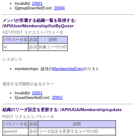
InvalidId:
10001
QgroupDoesNotExist:
20004
メンバが所属する組織一覧を取得する:
/API/User/Membership/listByQuser
GET/POST リクエストパラメータ
パラメータ名
必須
説明
id
必須
対象ユーザのID
レスポンス
memberships: 該当の
MembershipEntry
のリスト
発生する可能性のあるエラー
InvalidId:
10001
QuserDoesNotExist:
20002
組織のリーダ設定を更新する: /API/UGA/Membership/update
POST リクエストパラメータ
パラメータ名
必須
説明
quserId
必須
リーダ設定を変更するユーザのID