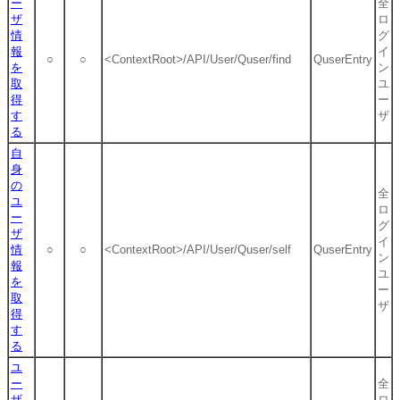
ー
全
ザ
ロ
情
グ
報
イ
○
○
<ContextRoot>/API/User/Quser/find
QuserEntry
を
ン
取
ユ
得
ー
す
ザ
る
自
身
の
全
ユ
ロ
ー
グ
ザ
イ
情
○
○
<ContextRoot>/API/User/Quser/self
QuserEntry
ン
報
ユ
を
ー
取
ザ
得
す
る
ユ
ー
全
ザ
ロ