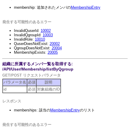
membership: 追加されたメンバの
MembershipEntry
発生する可能性のあるエラー
InvalidQuserId:
10002
InvalidQgroupId:
10003
InvalidRole:
10010
QuserDoesNotExist:
20002
QgroupDoesNotExist:
20004
MembershipExists:
20005
組織に所属するメンバ一覧を取得する:
/API/User/Membership/listByQgroup
GET/POST リクエストパラメータ
パラメータ名
必須
説明
id
必須
対象組織のID
レスポンス
memberships: 該当の
MembershipEntry
のリスト
発生する可能性のあるエラー