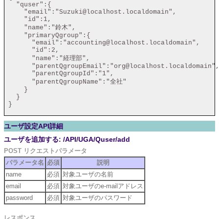
   "quser":{

     "email":"Suzuki@localhost.localdomain",

     "id":1,

     "name":"鈴木",

     "primaryQgroup":{

       "email":"accounting@localhost.localdomain",

       "id":2,

       "name":"経理部",

       "parentQgroupEmail":"org@localhost.localdomain",
       "parentQgroupId":"1",

       "parentQgroupName":"全社"

     }

   }

 }

ユーザ設定API詳細
ユーザを追加する: /API/UGA/Quser/add
POST リクエストパラメータ
パラメータ名
必須
説明
name
必須
対象ユーザの名前
email
必須
対象ユーザのe-mailアドレス
password
必須
対象ユーザのパスワード
レスポンス