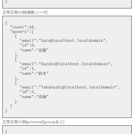
 }

正常応答の例(複数ユーザ)
 {

   "count":10,

   "qusers":[

     {

       "email":"Sato@localhost.localdomain",

       "id":0,

       "name":"佐藤"

     },

     {

       "email":"Suzuki@localhost.localdomain",

       "id":1,

       "name":"鈴木"

     },

     {

       "email":"Takahashi@localhost.localdomain",

       "id":2,

       "name":"高橋"

     }

   ]

 }

正常応答の例(primaryQgroupあり)
 {
