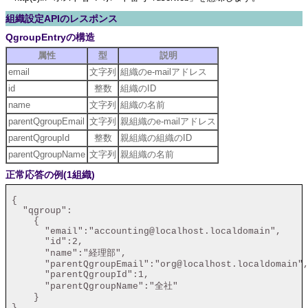
組織設定APIのレスポンス
QgroupEntryの構造
属性
型
説明
email
文字列
組織のe-mailアドレス
id
整数
組織のID
name
文字列
組織の名前
parentQgroupEmail
文字列
親組織のe-mailアドレス
parentQgroupId
整数
親組織の組織のID
parentQgroupName
文字列
親組織の名前
正常応答の例(1組織)
 {

   "qgroup":

     {

       "email":"accounting@localhost.localdomain",

       "id":2,

       "name":"経理部",

       "parentQgroupEmail":"org@localhost.localdomain",
       "parentQgroupId":1,

       "parentQgroupName":"全社"

     }

 }
