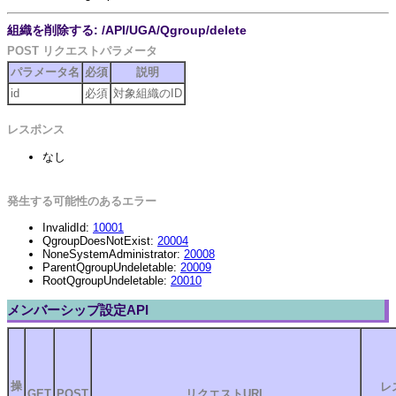
組織を削除する: /API/UGA/Qgroup/delete
POST リクエストパラメータ
パラメータ名
必須
説明
id
必須
対象組織のID
レスポンス
なし
発生する可能性のあるエラー
InvalidId:
10001
QgroupDoesNotExist:
20004
NoneSystemAdministrator:
20008
ParentQgroupUndeletable:
20009
RootQgroupUndeletable:
20010
メンバーシップ設定API
操
レ
GET
POST
リクエストURL