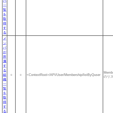
バ
一
覧
を
取
得
す
る
メ
ン
バ
が
所
属
す
る
Membe
組
○
○
<ContextRoot>/API/User/Membership/listByQuser
のリ
織
一
覧
を
取
得
す
る