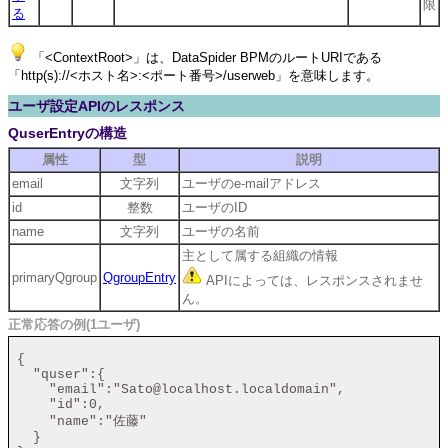
限
る
「<ContextRoot>」は、DataSpider BPMのルートURIである
「http(s)://<ホスト名>:<ポート番号>/userweb」を意味します。
ユーザ設定APIのレスポンス
QuserEntryの構造
属性
型
説明
email
文字列
ユーザのe-mailアドレス
id
整数
ユーザのID
name
文字列
ユーザの名前
主として属する組織の情報
primaryQgroup
QgroupEntry
APIによっては、レスポンスされませ
ん。
正常応答の例(1ユーザ)
 {

   "quser":{

     "email":"Sato@localhost.localdomain",

     "id":0,

     "name":"佐藤"

   }
