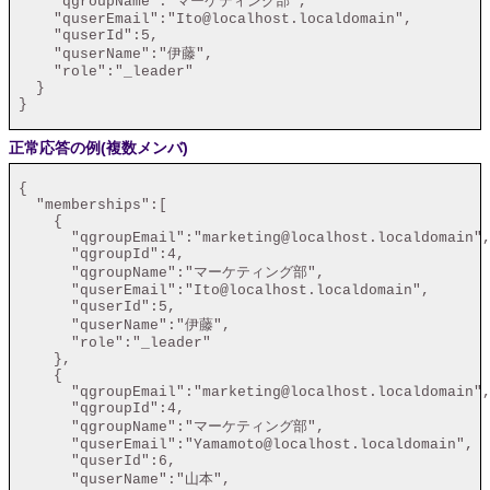
     "qgroupName":"マーケティング部",

     "quserEmail":"Ito@localhost.localdomain",

     "quserId":5,

     "quserName":"伊藤",

     "role":"_leader"

   }

 }

正常応答の例(複数メンバ)
 {

   "memberships":[

     {

       "qgroupEmail":"marketing@localhost.localdomain",
       "qgroupId":4,

       "qgroupName":"マーケティング部",

       "quserEmail":"Ito@localhost.localdomain",

       "quserId":5,

       "quserName":"伊藤",

       "role":"_leader"

     },

     {

       "qgroupEmail":"marketing@localhost.localdomain",
       "qgroupId":4,

       "qgroupName":"マーケティング部",

       "quserEmail":"Yamamoto@localhost.localdomain",

       "quserId":6,

       "quserName":"山本",
