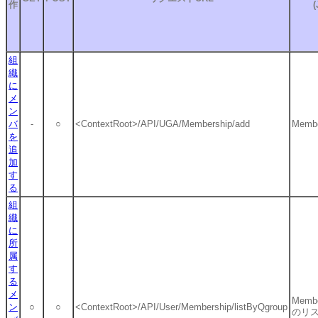
作
(
組
織
に
メ
ン
バ
-
○
<ContextRoot>/API/UGA/Membership/add
Membe
を
追
加
す
る
組
織
に
所
属
す
る
メ
Membe
ン
○
○
<ContextRoot>/API/User/Membership/listByQgroup
のリ