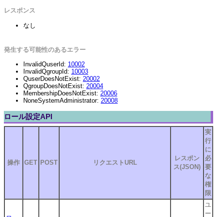
レスポンス
なし
発生する可能性のあるエラー
InvalidQuserId:
10002
InvalidQgroupId:
10003
QuserDoesNotExist:
20002
QgroupDoesNotExist:
20004
MembershipDoesNotExist:
20006
NoneSystemAdministrator:
20008
ロール設定API
実
行
に
レスポン
必
操作
GET
POST
リクエストURL
ス(JSON)
要
な
権
限
ユ
ー