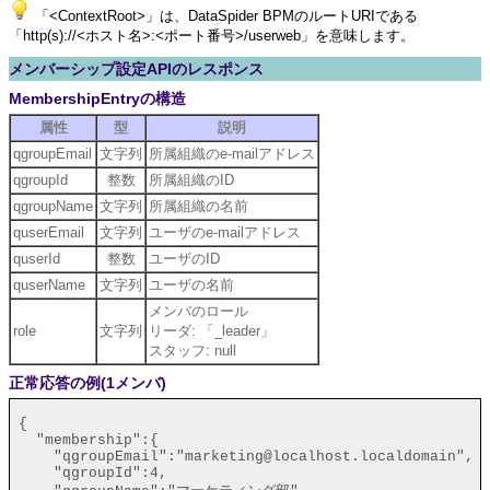
「<ContextRoot>」は、DataSpider BPMのルートURIである
「http(s)://<ホスト名>:<ポート番号>/userweb」を意味します。
メンバーシップ設定APIのレスポンス
MembershipEntryの構造
属性
型
説明
qgroupEmail
文字列
所属組織のe-mailアドレス
qgroupId
整数
所属組織のID
qgroupName
文字列
所属組織の名前
quserEmail
文字列
ユーザのe-mailアドレス
quserId
整数
ユーザのID
quserName
文字列
ユーザの名前
メンバのロール
role
文字列
リーダ: 「_leader」
スタッフ: null
正常応答の例(1メンバ)
 {

   "membership":{

     "qgroupEmail":"marketing@localhost.localdomain",

     "qgroupId":4,
