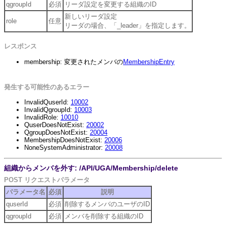
qgroupId
必須
リーダ設定を変更する組織のID
新しいリーダ設定
role
任意
リーダの場合、「_leader」を指定します。
レスポンス
membership: 変更されたメンバの
MembershipEntry
発生する可能性のあるエラー
InvalidQuserId:
10002
InvalidQgroupId:
10003
InvalidRole:
10010
QuserDoesNotExist:
20002
QgroupDoesNotExist:
20004
MembershipDoesNotExist:
20006
NoneSystemAdministrator:
20008
組織からメンバを外す: /API/UGA/Membership/delete
POST リクエストパラメータ
パラメータ名
必須
説明
quserId
必須
削除するメンバのユーザのID
qgroupId
必須
メンバを削除する組織のID