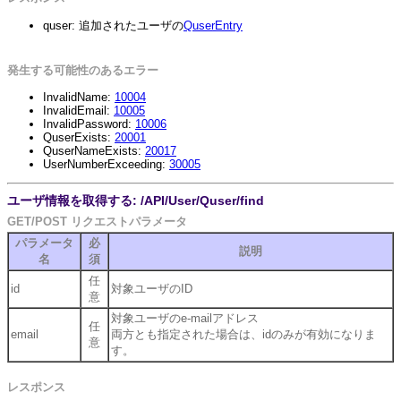
quser: 追加されたユーザの
QuserEntry
発生する可能性のあるエラー
InvalidName:
10004
InvalidEmail:
10005
InvalidPassword:
10006
QuserExists:
20001
QuserNameExists:
20017
UserNumberExceeding:
30005
ユーザ情報を取得する: /API/User/Quser/find
GET/POST リクエストパラメータ
パラメータ
必
説明
名
須
任
id
対象ユーザのID
意
対象ユーザのe-mailアドレス
任
email
両方とも指定された場合は、idのみが有効になりま
意
す。
レスポンス