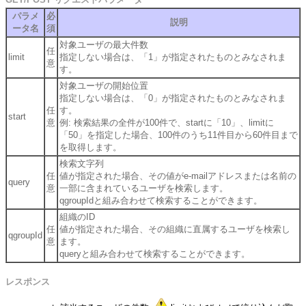
パラメ
必
説明
ータ名
須
対象ユーザの最大件数
任
limit
指定しない場合は、「1」が指定されたものとみなされま
意
す。
対象ユーザの開始位置
指定しない場合は、「0」が指定されたものとみなされま
任
す。
start
意
例: 検索結果の全件が100件で、startに「10」、limitに
「50」を指定した場合、100件のうち11件目から60件目まで
を取得します。
検索文字列
任
値が指定された場合、その値がe-mailアドレスまたは名前の
query
意
一部に含まれているユーザを検索します。
qgroupIdと組み合わせて検索することができます。
組織のID
任
値が指定された場合、その組織に直属するユーザを検索し
qgroupId
意
ます。
queryと組み合わせて検索することができます。
レスポンス