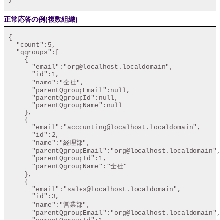
正常応答の例(複数組織)
 {

   "count":5,

   "qgroups":[

     {

       "email":"org@localhost.localdomain",

       "id":1,

       "name":"全社",

       "parentQgroupEmail":null,

       "parentQgroupId":null,

       "parentQgroupName":null

     },

     {

       "email":"accounting@localhost.localdomain",

       "id":2,

       "name":"経理部",

       "parentQgroupEmail":"org@localhost.localdomain",
       "parentQgroupId":1,

       "parentQgroupName":"全社"

     },

     {

       "email":"sales@localhost.localdomain",

       "id":3,

       "name":"営業部",

       "parentQgroupEmail":"org@localhost.localdomain",