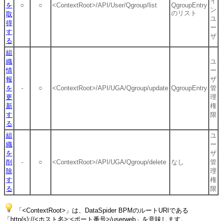
イ
を
○
○
<ContextRoot>/API/User/Qgroup/list
QgroupEntry
ン
のリスト
取
ユ
得
ー
す
ザ
る
組
織
ユ
情
ー
報
ザ
を
-
○
<ContextRoot>/API/UGA/Qgroup/update
QgroupEntry
管
更
理
新
権
す
限
る
組
ユ
織
ー
を
ザ
削
-
○
<ContextRoot>/API/UGA/Qgroup/delete
なし
管
除
理
す
権
る
限
「<ContextRoot>」は、DataSpider BPMのルートURIである
「http(s)://<ホスト名>:<ポート番号>/userweb」を意味します。