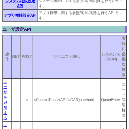
システム権限に関する参照/追加/削除を行うAPIで
システム権限設定
API
す。
アプリ権限に関する参照/追加/削除を行うAPIで
アプリ権限設定API
す。
ユーザ設定API
実
行
に
操
必
レスポンス
GET
POST
リクエストURL
作
(JSON)
要
な
権
限
ユ
ユ
ー
ー
ザ
ザ
を
-
○
<ContextRoot>/API/UGA/Quser/add
QuserEntry
管
追
理
加
権
す
限
る
ユ