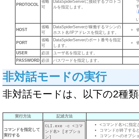
省略
DataSpiderServerに接続するプロトコ
PROTOCOL
可
ルを指定します。
省略
DataSpiderServerが稼働するマシンの
HOST
可
ホスト名/IPアドレスを指定します。
省略
DataSpiderServerのポート番号を指定
PORT
可
します。
USER
必須
ユーザ名を指定します。
PASSWORD
必須
パスワードを指定します。
非対話モードの実行
非対話モードは、以下の2種
実行方法
記述方法
<コマンド名>に指定
CLI.exe -c <コマ
コマンドを指定して
コマンドが終了するとC
ンド名> [オプショ
実行する
コマンドへのオプショ
ン]