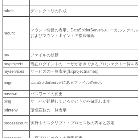
mkdir
ディレクトリの作成
マウント情報の表示、DataSpiderServerのローカルフ
mount
およびマウントポイントの接続確認
mv
ファイルの移動
myprojects
現在ログイン中のユーザが参照できるプロジェクト一覧を
myservices
サービスの一覧表示(旧:projectnames)
DataSpiderServerにあるファイルの表示
page
passwd
パスワードの変更
ping
サーバが起動しているかどうかを確認します
printenv
環境変数の一覧表示
実行中のスクリプト・プロセス数の表示と設定
processcount
共有プロジェクトの権限変更