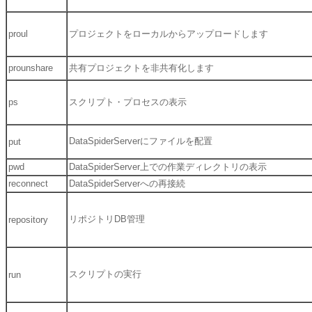
proul
プロジェクトをローカルからアップロードします
prounshare
共有プロジェクトを非共有化します
ps
スクリプト・プロセスの表示
DataSpiderServerにファイルを配置
put
pwd
DataSpiderServer上での作業ディレクトリの表示
reconnect
DataSpiderServerへの再接続
リポジトリDB管理
repository
スクリプトの実行
run