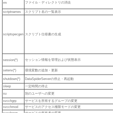
ファイル・ディレクトリの消去
rm
scriptnames
スクリプト名の一覧表示
scriptspecgen
スクリプト仕様書の生成
セッション情報を管理および状態表示
session(*)
setenv(*)
環境変数の追加・更新
shutdown(*)
DataSpiderServerの停止・再起動
sleep
一定時間の停止
su
別のユーザへの変更
svcchgrp
サービスを所有するグループの変更
svcchmod
サービスのアクセス権限モードの変更
svcchown
サービスの所有者の変更