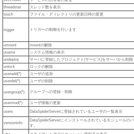
threadstat
スレッド数を表示
touch
ファイル・ディレクトリの更新日時の変更
トリガーの制御を行います
trigger
umount
mountの解除
uname
システム情報の表示
undeploy
サーバに登録したプロジェクト(サービス)をサーバから削除
unlock
ロックの解除
useradd(*)
ユーザの追加
userdel(*)
ユーザの削除
グループへの登録・削除
usergroup(*)
usermod(*)
ユーザ情報の更新
users
DataSpiderServerに登録されているユーザの一覧表示
DataSpiderServerにインストールされているモジュー
versioninfo
す。