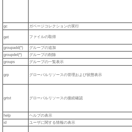
gc
ガベージコレクションの実行
ファイルの取得
get
groupadd(*)
グループの追加
groupdel(*)
グループの削除
groups
グループの一覧表示
grp
グローバルリソースの管理および状態表示
grtst
グローバルリソースの接続確認
help
ヘルプの表示
id
ユーザに関する情報の表示