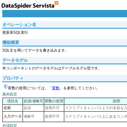
オペレーション名
更新系SQL実行
機能概要
SQL文を用いてデータを書き込みます。
データモデル
本コンポーネントのデータモデルはテーブルモデル型です。
プロパティ
変数の使用については、「
変数
」を参照してください。
基本設定
項目名
必須/省略可
変数の使用
説明
名前
必須
使用不可
スクリプトキャンバス上での名前を
入力データ
省略可
使用不可
スクリプトキャンバス上にあるコン
必須設定