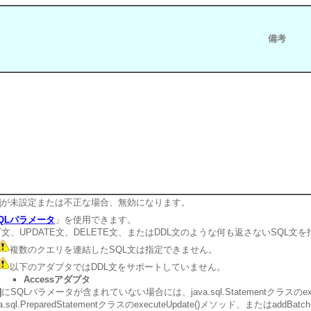
備考
]
が未設定または不正な場合、無効になります。
QLパラメータ
」を使用できます。
RT文、UPDATE文、DELETE文、またはDDL文のような何も返さないSQL文
複数のクエリを連結したSQL文は指定できません。
以下のアダプタではDDL文をサポートしていません。
Accessアダプタ
]
にSQLパラメータが含まれていない場合には、java.sql.Statementクラスの
a.sql.PreparedStatementクラスのexecuteUpdate()メソッド、またはa