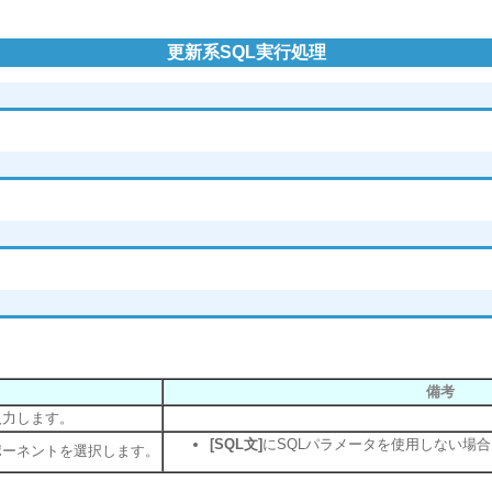
更新系SQL実行処理
備考
入力します。
[SQL文]
にSQLパラメータを使用しない場
ポーネントを選択します。