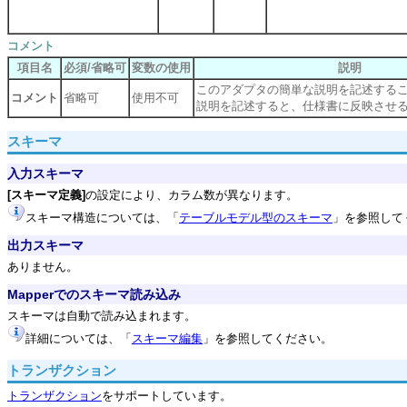
コメント
項目名
必須/省略可
変数の使用
説明
このアダプタの簡単な説明を記述する
コメント
省略可
使用不可
説明を記述すると、仕様書に反映させ
スキーマ
入力スキーマ
[スキーマ定義]
の設定により、カラム数が異なります。
スキーマ構造については、「
テーブルモデル型のスキーマ
」を参照して
出力スキーマ
ありません。
Mapperでのスキーマ読み込み
スキーマは自動で読み込まれます。
詳細については、「
スキーマ編集
」を参照してください。
トランザクション
トランザクション
をサポートしています。