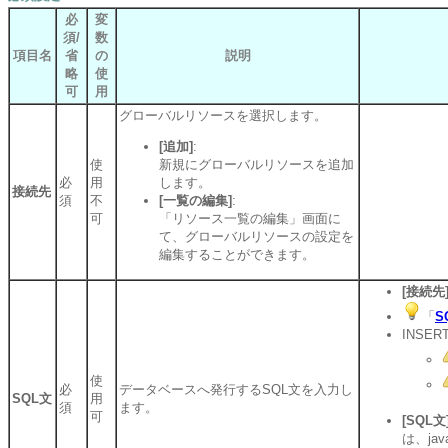
必
変
須/
数
項目名
省
の
説明
略
使
可
用
グローバルリソースを選択します。
[追加]
:
使
新規にグローバルリソースを追加
必
用
します。
接続先
須
不
[一覧の編集]
:
可
「リソース一覧の編集」画面に
て、グローバルリソースの設定を
編集することができます。
[接続先
「
S
INSE
使
必
データベースへ発行するSQL文を入力し
SQL文
用
須
ます。
可
[SQL文
は、jav