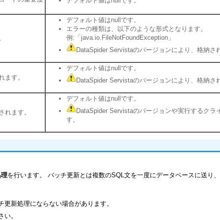
デフォルト値はnullです。
デフォルト値はnullです。
エラーの種類は、以下のような形式となります。
例:「java.io.FileNotFoundException」
。
DataSpider Servistaのバージョンにより
デフォルト値はnullです。
れます。
DataSpider Servistaのバージョンにより
デフォルト値はnullです。
DataSpider Servistaのバージョンや
されます。
す。
処理
を行います。 バッチ更新とは複数のSQL文を一度にデータベースに送り、
ッチ更新処理にならない場合があります。
さい。