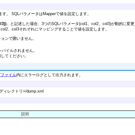
す。 SQLパラメータはMapperで値を設定します。
l3})
」と記述した場合、3つのSQLパラメータ(col1、col2、col3)が動的
col1、col2、col3それぞれにマッピングすることで値を設定します。
ションで囲いません。
コンパイルされません。
用してください。
プファイル
内にエラーログとして出力されます。
IDディレクトリ>/dump.xml
説明