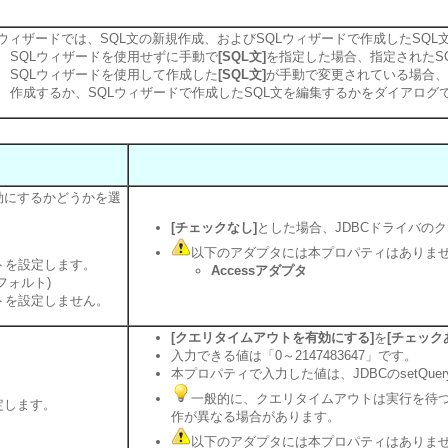
Lウィザードでは、SQL文の新規作成、およびSQLウィザードで作成したSQ
SQLウィザードを使用せずに手動で
[SQL文]
を指定した場合、指定されたS
SQLウィザードを使用して作成した
[SQL文]
が手動で変更されている場合、
作成するか、SQLウィザードで作成したSQL文を編集するかをダイアログ
効にするかどうかを選
[チェックなし]
とした場合、JDBCドライバの
以下のアダプタには本プロパティはありま
トを設定します。
Accessアダプタ
デフォルト)
トを設定しません。
[クエリタイムアウトを有効にする]
を
[チェック
入力できる値は「0～2147483647」です。
本プロパティで入力した値は、JDBCのsetQuer
一般的に、クエリタイムアウトは実行を待つ
定します。
作が異なる場合があります。
以下のアダプタには本プロパティはありま