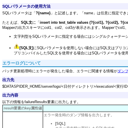
SQLパラメータの使用方法
SQLパラメータは「
?{name}
」と記述します。「name」は任意に指定できま
たとえば、
SQL文
に「
insert into test_table values (?{col1}, ?{col2}, ?{co
Mapperの出力スキーマにcol1、col2、col3が表示されます。Mapperで
文字列型をSQLパラメータに指定する場合にはシングルクォーテー
[SQL文]
にSQLパラメータを使用しない場合にはSQL文はプリ
プリコンパイルしたSQL文を使用する場合にはSQLパラメータを使
エラーログについて
バッチ更新処理時にエラーが発生した場合、エラーに関連する情報が
ダン
出力先
$DATASPIDER_HOME/server/logs/<日付ディレクトリ>/execution/<実行
出力内容
以下の情報をfailureResults要素に出力します。
result要素のkey属性値
エラー発生時のダンプ情報を出力します。
[SQL]
: