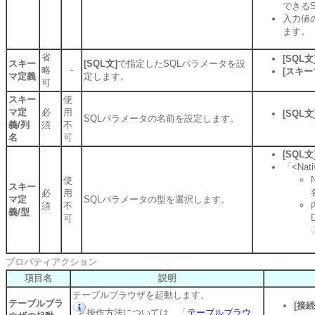
できる
入力値
ます。
省
[SQL文
スキー
[SQL文]
で指定したSQLパラメータを設
略
-
[スキー
マ定義
定します。
可
スキー
使
マ定
必
用
[SQL文
SQLパラメータの名前を設定します。
義/列
須
不
名
可
[SQL文
「<Na
使
スキー
必
用
マ定
SQLパラメータの型を選択します。
須
不
義/型
可
プロパティアクション
項目名
説明
テーブルブラウザを起動します。
テーブルブラ
[接続
操作方法については、「
テーブルブラウ