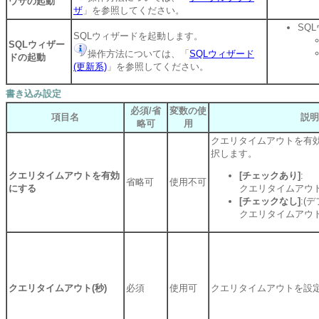
ウザの起動
ザ
」を参照してください。
SQ
SQLウィザードを起動します。
SQLウィザー
操作方法については、「
SQLウィザード
ドの起動
(更新系)
」を参照してください。
書き込み設定
必須/省
変数の使
項目名
説明
略可
用
クエリタイムアウトを有
択します。
クエリタイムアウトを有効
[チェックあり]
:
省略可
使用不可
にする
クエリタイムアウ
[チェックなし]
:(
クエリタイムアウ
クエリタイムアウト(秒)
必須
使用可
クエリタイムアウトを設