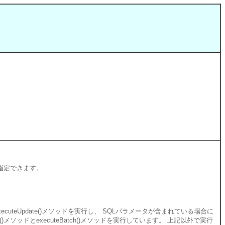
を指定できます。
executeUpdate()メソッドを実行し、 SQLパラメータが含まれている場合に
ddBatch()メソッドとexecuteBatch()メソッドを実行しています。 上記以外で実行