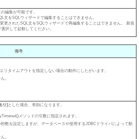
L文の編集が可能です。
QL文をSQLウィザードで編集することはできません。
変更されたSQL文をSQLウィザードで再編集することはできません。 新規
で選択して起動してください。
備考
クエリタイムアウトを指定しない場合の動作にしたがいます。
せん。
あり]
とした場合、有効になります。
yTimeout()メソッドの引数に指定されます。
秒数を設定しますが、データベースや使用するJDBCドライバによって動
せん。