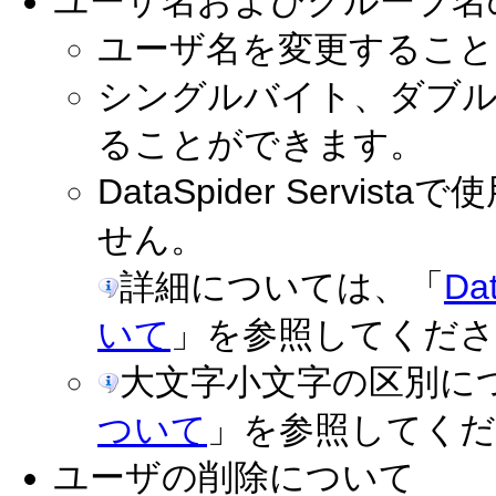
ユーザ名およびグループ名
ユーザ名を変更すること
シングルバイト、ダブル
ることができます。
DataSpider Serv
せん。
詳細については、「
Da
いて
」を参照してくださ
大文字小文字の区別に
ついて
」を参照してく
ユーザの削除について