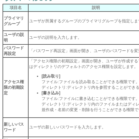
項目名
説明
プライマリ
ユーザが所属するグループのプライマリグループを指定しま
グループ
ユーザの説
ユーザの説明を入力します。
明
パスワード
「パスワード再設定」画面が開き、ユーザのパスワードを変
再設定
「アクセス権限の初期設定」画面が開き、ユーザが作成する
はディレクトリのデフォルトのアクセス権限を設定します。
[読み取り]
アクセス権
ファイル:ファイルを読み取ることができる権限です
限の初期設
ディレクトリ:ディレクトリ内を参照することができ
定
[書き込み]
ファイル:ファイルに書き込むことができる権限です
ディレクトリ:ディレクトリ内のファイルまたはディ
規作成・名前の変更・削除を行うことができる権限で
新しいパス
ユーザの新しいパスワードを入力します。
ワード