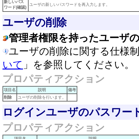
新しいパス
ユーザの新しいパスワードを再入力します。
ワード(確認)
ユーザの削除
管理者権限を持ったユーザ
ユーザの削除に関する仕様
いて
」を参照してください。
プロパティアクション
項目名
説明
備考
削除
ユーザの削除を行います。
ログインユーザのパスワー
プロパティアクション
項目名
説明