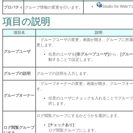
Studio for W
プロパティ
グループ情報の変更を行います。
項目の説明
項目名
説明
「グループユーザの変更」画面が開き、
グループに所属
更します。
グループユーザ
任意のユーザを
[非グループユーザ]
から、
[グル
動することで設定します。
グループの説明
グループの説明を入力します。
「グループオーナーの変更」画面が開き、
グループオー
す。
グループオーナー
任意のユーザにチェックを入れることでグルー
択します。
ログ閲覧グループにするかどうかを選択します。
[チェックあり]
:
ログ閲覧グループ
ログ閲覧グループにします。
にする