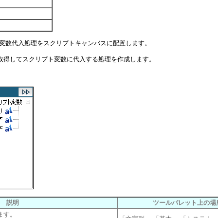
、変数代入処理をスクリプトキャンバスに配置します。
を取得してスクリプト変数に代入する処理を作成します。
説明
ツールパレット上の場
ます。