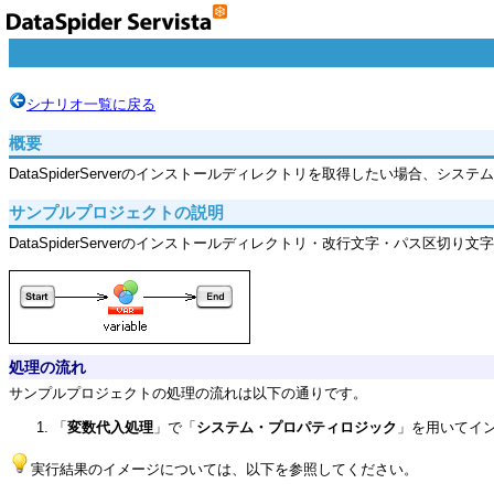
シナリオ一覧に戻る
概要
DataSpiderServerのインストールディレクトリを取得したい場合、シ
サンプルプロジェクトの説明
DataSpiderServerのインストールディレクトリ・改行文字・パス区切り
処理の流れ
サンプルプロジェクトの処理の流れは以下の通りです。
「
変数代入処理
」で「
システム・プロパティロジック
」を用いてイ
実行結果のイメージについては、以下を参照してください。