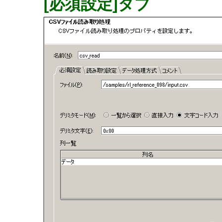
[必須設定]タブ