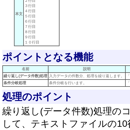
２行目
３行目
４行目
本文
５行目
６行目
７行目
８行目
９行目
１０行目
ポイントとなる機能
名前
説明
繰り返し(データ件数)処理
入力データの件数分、処理を繰り返します。
「
条件分岐処理
条件分岐を行います。
「
処理のポイント
繰り返し(データ件数)処理のコ
して、テキストファイルの1