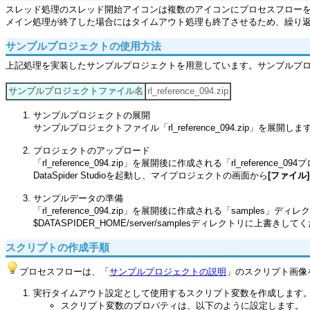
スレッド処理のスレッド開始アイコンは複数のアイコンにプロセスフロー
メイン処理が終了した場合にはタイムアウト処理も終了させるため、繰り
サンプルプロジェクトの使用方法
上記処理を実装したサンプルプロジェクトを用意しています。サンプルプ
サンプルプロジェクトファイル名
rl_reference_094.zip
サンプルプロジェクトの展開
サンプルプロジェクトファイル「rl_reference_094.zip」を展開しま
プロジェクトのアップロード
「rl_reference_094.zip」を展開後に作成される「rl_refe
DataSpider Studioを起動し、マイプロジェクトの画面から
[ファイル]
サンプルデータの準備
「rl_reference_094.zip」を展開後に作成される「samples
$DATASPIDER_HOME/server/samplesディレクトリに上書きし
スクリプトの作成手順
プロセスフローは、「
サンプルプロジェクトの説明
」のスクリプト画像
実行タイムアウト設定として使用するスクリプト変数を作成します
スクリプト変数のプロパティは、以下のように設定します。