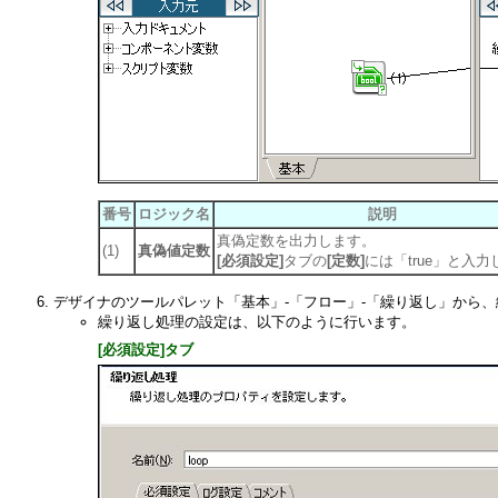
番号
ロジック名
説明
真偽定数を出力します。
(1)
真偽値定数
[必須設定]
タブの
[定数]
には「true」と入
デザイナのツールパレット「基本」-「フロー」-「繰り返し」から
繰り返し処理の設定は、以下のように行います。
[必須設定]タブ