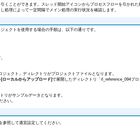
を引くことができます。スレッド開始アイコンからプロセスフローを引かれた
返し処理によって一定間隔でメイン処理の実行状況を確認します。
ロジェクトを使用する場合の手順は、以下の通りです。
す。
rence_094プロジェクト」ディレクトリがプロジェクトファイルとなります。
-
[ローカルからアップロード]
で展開したディレクトリ「rl_reference_0
」ディレクトリがサンプルデータとなります。
てください。
を参照して適宜設定してください。
。