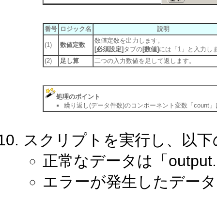
番号
ロジック名
説明
数値定数を出力します。
(1)
数値定数
[必須設定]
タブの
[数値]
には「1」と入力し
(2)
足し算
二つの入力数値を足して返します。
処理のポイント
繰り返し(データ件数)のコンポーネント変数「count
スクリプトを実行し、以下
正常なデータは「outpu
エラーが発生したデータは「