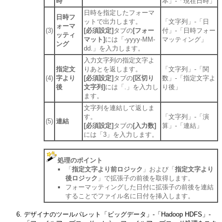
時
本」-「現在日時」
日時を指定したフォーマ
日時フ
ットで出力します。
「文字列」-「日
ォーマ
(3)
[必須設定]
タブの
[フォー
付」-「日時フォー
ッティ
マット]
には「-yyyy-MM-
マッティング」
ング
dd.」を入力します。
入力文字列の指定文字よ
指定文
りあとを返します。
「文字列」-「関
(4)
字より
[必須設定]
タブの
[区切り
数」-「指定文字よ
後
文字列]
には「.」を入力し
り後」
ます。
文字列を連結して返しま
す。
「文字列」-「演
(5)
連結
[必須設定]
タブの
[入力数]
算」-「連結」
には「3」を入力します。
処理のポイント
「
指定文字より前ロジック
」および「
指定文字より
後ロジック
」で拡張子の前後を取得します。
フォーマッティングした日付に拡張子の前後を連結
することでファイル名に日付を挿入します。
デザイナのツールパレット「ビッグデータ」-「Hadoop HDFS」-