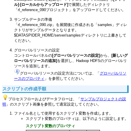
ル]
-
[ローカルからアップロード]
で展開したディレクトリ
「rl_reference_090プロジェクト」をアップロードしてください。
サンプルデータの準備
「rl_reference_090.zip」を展開後に作成される「samples」ディレ
クトリがサンプルデータとなります。
$DATASPIDER_HOME/server/samplesディレクトリに上書きして
ください。
グローバルリソースの設定
コントロールパネルの
[グローバルリソースの設定]
から、
[新しいグ
ローバルリソースの追加]
を選択し、Hadoop HDFSのグローバルリ
ソースを追加します。
グローバルリソースの設定方法については、「
グローバルリソ
ースのプロパティ
」を参照してください。
スクリプトの作成手順
プロセスフローおよびデータフローは、「
サンプルプロジェクトの説
明
」のスクリプト画像を参照して適宜設定してください。
ファイル名として使用するスクリプト変数を作成します。
スクリプト変数のプロパティは、以下のように設定します。
スクリプト変数のプロパティ