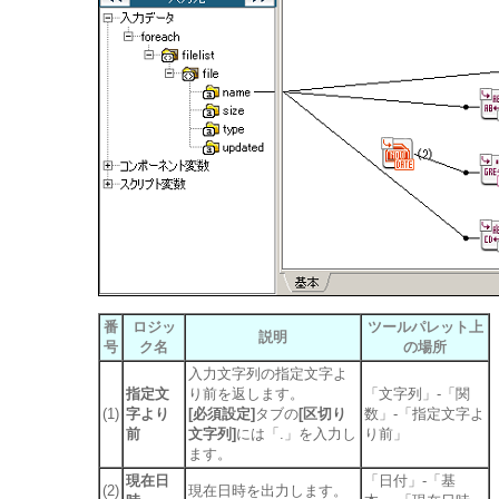
番
ロジッ
ツールパレット上
説明
号
ク名
の場所
入力文字列の指定文字よ
指定文
り前を返します。
「文字列」-「関
(1)
字より
[必須設定]
タブの
[区切り
数」-「指定文字よ
前
文字列]
には「.」を入力し
り前」
ます。
現在日
「日付」-「基
(2)
現在日時を出力します。