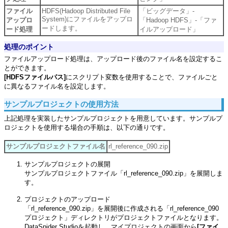
ファイル
HDFS(Hadoop Distributed File
「ビッグデータ」-
System)にファイルをアップロ
アップロ
「Hadoop HDFS」-「ファ
ードします。
ード処理
イルアップロード」
処理のポイント
ファイルアップロード処理は、アップロード後のファイル名を設定するこ
とができます。
[HDFSファイルパス]
にスクリプト変数を使用することで、ファイルごと
に異なるファイル名を設定します。
サンプルプロジェクトの使用方法
上記処理を実装したサンプルプロジェクトを用意しています。サンプルプ
ロジェクトを使用する場合の手順は、以下の通りです。
サンプルプロジェクトファイル名
rl_reference_090.zip
サンプルプロジェクトの展開
サンプルプロジェクトファイル「rl_reference_090.zip」を展開しま
す。
プロジェクトのアップロード
「rl_reference_090.zip」を展開後に作成される「rl_reference_090
プロジェクト」ディレクトリがプロジェクトファイルとなります。
DataSpider Studioを起動し、マイプロジェクトの画面から
[ファイ