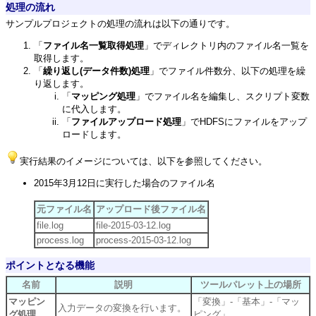
処理の流れ
サンプルプロジェクトの処理の流れは以下の通りです。
「
ファイル名一覧取得処理
」でディレクトリ内のファイル名一覧を
取得します。
「
繰り返し(データ件数)処理
」でファイル件数分、以下の処理を繰
り返します。
「
マッピング処理
」でファイル名を編集し、スクリプト変数
に代入します。
「
ファイルアップロード処理
」でHDFSにファイルをアップ
ロードします。
実行結果のイメージについては、以下を参照してください。
2015年3月12日に実行した場合のファイル名
元ファイル名
アップロード後ファイル名
file.log
file-2015-03-12.log
process.log
process-2015-03-12.log
ポイントとなる機能
名前
説明
ツールパレット上の場所
マッピン
「変換」-「基本」-「マッ
入力データの変換を行います。
グ処理
ピング」