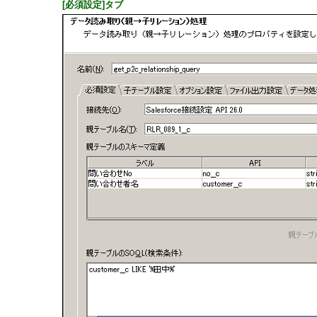
[必須設定]タブ