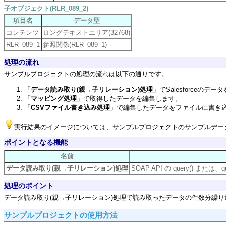
子オブジェクト(RLR_089_2)
項目名
データ型
コンテンツ
ロングテキストエリア(32768)
RLR_089_1
参照関係(RLR_089_1)
処理の流れ
サンプルプロジェクトの処理の流れは以下の通りです。
「
データ読み取り(親→子リレーション)処理
」でSalesforceのデ
「
マッピング処理
」で取得したデータを編集します。
「
CSVファイル書き込み処理
」で編集したデータをファイルに書き
実行結果のイメージについては、サンプルプロジェクトのサンプルデータ「o
ポイントとなる機能
名前
データ読み取り(親→子リレーション)処理
SOAP API の query() また
処理のポイント
データ読み取り(親→子リレーション)処理で読み取ったデータの件数分繰り
サンプルプロジェクトの使用方法