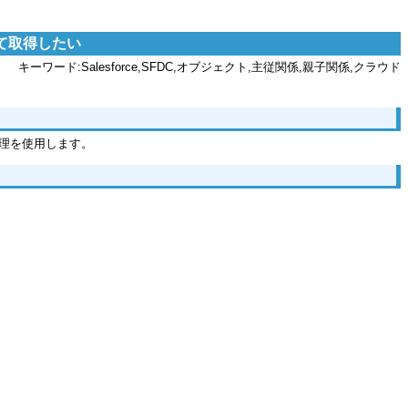
せて取得したい
キーワード:Salesforce,SFDC,オブジェクト,主従関係,親子関係,クラウド
)処理を使用します。