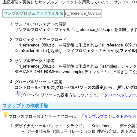
上記処理を実装したサンプルプロジェクトを用意しています。サンプルプ
サンプルプロジェクトファイル名
rl_reference_089.zip
サンプルプロジェクトの展開
サンプルプロジェクトファイル「rl_reference_089.zip」を展開しま
プロジェクトのアップロード
「rl_reference_089.zip」を展開後に作成される「rl_refe
DataSpider Studioを起動し、マイプロジェクトの画面から
[ファイル]
サンプルデータの準備
「rl_reference_089.zip」を展開後に作成される「samples
$DATASPIDER_HOME/server/samplesディレクトリに上書きし
グローバルリソースの設定
コントロールパネルの
[グローバルリソースの設定]
から、
[新しいグ
グローバルリソースの設定方法については、「
グローバルリソー
スクリプトの作成手順
プロセスフローおよびデータフローは、「
サンプルプロジェクトの説明
デザイナのツールパレット「クラウド」-「Salesforce」-「デ
データ読み取り(親→子リレーション)処理の設定は、以下の