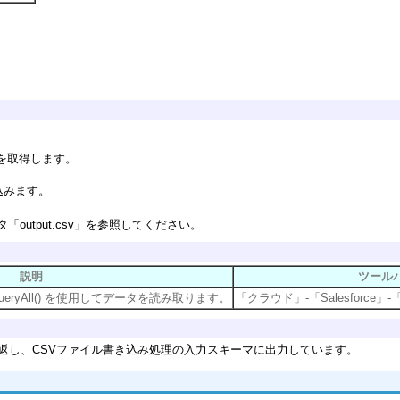
ータを取得します。
込みます。
utput.csv」を参照してください。
説明
ツール
は、queryAll() を使用してデータを読み取ります。
「クラウド」-「Salesforc
返し、CSVファイル書き込み処理の入力スキーマに出力しています。