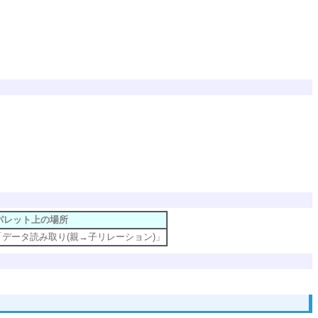
パレット上の場所
e」-「データ読み取り(親→子リレーション)」