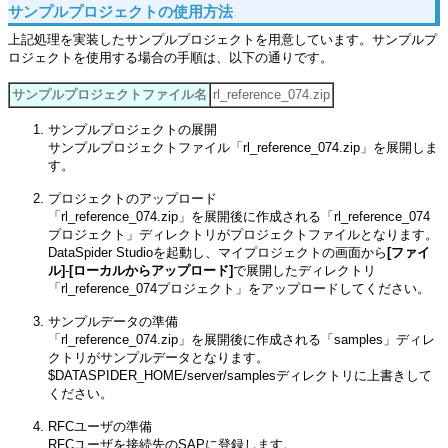
サンプルプロジェクトの使用方法
上記処理を実装したサンプルプロジェクトを用意しています。サンプルプ
ロジェクトを使用する場合の手順は、以下の通りです。
サンプルプロジェクトファイル名
rl_reference_074.zip
サンプルプロジェクトの展開
サンプルプロジェクトファイル「rl_reference_074.zip」を展開しま
す。
プロジェクトのアップロード
「rl_reference_074.zip」を展開後に作成される「rl_reference_074
プロジェクト」ディレクトリがプロジェクトファイルとなります。
DataSpider Studioを起動し、マイプロジェクトの画面から
[ファイ
ル]
-
[ローカルからアップロード]
で展開したディレクトリ
「rl_reference_074プロジェクト」をアップロードしてください。
サンプルデータの準備
「rl_reference_074.zip」を展開後に作成される「samples」ディレ
クトリがサンプルデータとなります。
$DATASPIDER_HOME/server/samplesディレクトリに上書きして
ください。
RFCユーザの準備
RFCユーザを接続先のSAPに登録します。