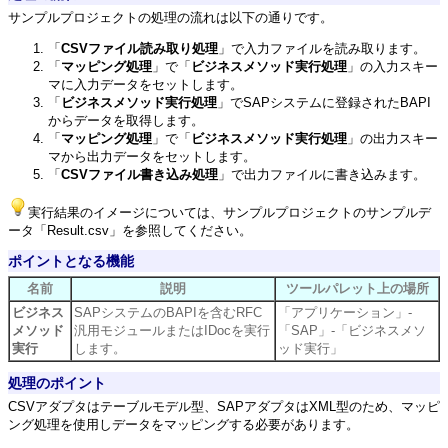
サンプルプロジェクトの処理の流れは以下の通りです。
「
CSVファイル読み取り処理
」で入力ファイルを読み取ります。
「
マッピング処理
」で「
ビジネスメソッド実行処理
」の入力スキー
マに入力データをセットします。
「
ビジネスメソッド実行処理
」でSAPシステムに登録されたBAPI
からデータを取得します。
「
マッピング処理
」で「
ビジネスメソッド実行処理
」の出力スキー
マから出力データをセットします。
「
CSVファイル書き込み処理
」で出力ファイルに書き込みます。
実行結果のイメージについては、サンプルプロジェクトのサンプルデ
ータ「Result.csv」を参照してください。
ポイントとなる機能
名前
説明
ツールパレット上の場所
ビジネス
SAPシステムのBAPIを含むRFC
「アプリケーション」-
メソッド
汎用モジュールまたはIDocを実行
「SAP」-「ビジネスメソ
実行
します。
ッド実行」
処理のポイント
CSVアダプタはテーブルモデル型、SAPアダプタはXML型のため、マッピ
ング処理を使用しデータをマッピングする必要があります。