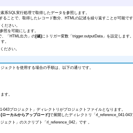
し、検索系SQL実行処理で取得したデータを参照します。
追加することで、取得したレコード数分、HTMLの記述を繰り返すことが可能で
てください。
の参照を可能にします。
で、「HTML出力」の
[値]
にトリガー変数「trigger.outputData」を設定します
ます。
ください。
ロジェクトを使用する場合の手順は、以下の通りです。
開します。
ference_041-043プロジェクト」ディレクトリがプロジェクトファイルとなります。
-
[ローカルからアップロード]
で展開したディレクトリ「rl_reference_04
ジェクト」のスクリプト「rl_reference_042」です 。