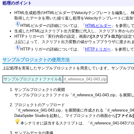
処理のポイント
HTML生成処理のHTMLビルダーでVelocityテンプレートを編集
取得したデータを用いた繰り返し処理をVelocityテンプレートに
HTMLビルダーの詳細については、「
HTMLビルダー
」を参照し
生成したHTMLはスクリプト出力変数に代入し、スクリプト外から
HTTPトリガーの「実行内容の設定」画面の
[スクリプト出力]
の設定
上記によって、スクリプト出力変数の値がウェブブラウザに渡され
HTTPトリガーの詳細については、「
HTTPトリガー
」を参照して
サンプルプロジェクトの使用方法
上記処理を実装したサンプルプロジェクトを用意しています。サンプルプ
サンプルプロジェクトファイル名
rl_reference_041-043.zip
サンプルプロジェクトの展開
サンプルプロジェクトファイル「rl_reference_041-043.zip」を展
プロジェクトのアップロード
「rl_reference_041-043.zip」を展開後に作成される「rl_re
DataSpider Studioを起動し、マイプロジェクトの画面から
[ファイル]
本シナリオに該当するスクリプトは、「rl_reference_041-043プロ
サンプルデータの準備