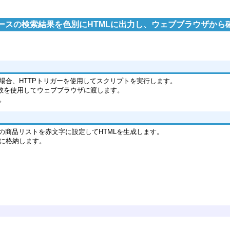
ースの検索結果を色別にHTMLに出力し、ウェブブラウザから
場合、HTTPトリガーを使用してスクリプトを実行します。
変数を使用してウェブブラウザに渡します。
。
の商品リストを赤文字に設定してHTMLを生成します。
数に格納します。