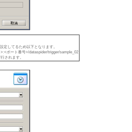
2」を設定してるため以下となります。
ポート番号>/dataspider/trigger/sample_02
実行されます。