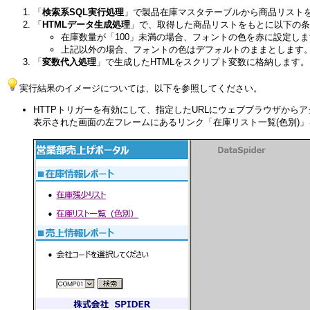
「
検索系SQL実行処理
」で製品在庫マスタテーブルから商品リスト
「
HTMLデータ生成処理
」で、取得した商品リストをもとに以下の条
在庫数量が「100」未満の場合、フォントの色を赤に設定し
上記以外の場合、フォントの色はデフォルトのままとします
「
変数代入処理
」で生成したHTMLをスクリプト変数に格納します。
実行結果のイメージについては、以下を参照してください。
HTTPトリガーを有効にして、指定したURLにウェブブラウザから
表示された画面の左フレームにあるリンク「在庫リスト一覧(色別)