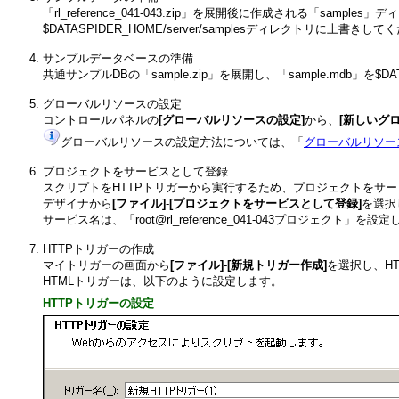
「rl_reference_041-043.zip」を展開後に作成される「samp
$DATASPIDER_HOME/server/samplesディレクトリに上書きし
サンプルデータベースの準備
共通サンプルDBの「sample.zip」を展開し、「sample.mdb」を$DA
グローバルリソースの設定
コントロールパネルの
[グローバルリソースの設定]
から、
[新しいグ
グローバルリソースの設定方法については、「
グローバルリソー
プロジェクトをサービスとして登録
スクリプトをHTTPトリガーから実行するため、プロジェクトをサ
デザイナから
[ファイル]
-
[プロジェクトをサービスとして登録]
を選択
サービス名は、「root@rl_reference_041-043プロジェクト」を設
HTTPトリガーの作成
マイトリガーの画面から
[ファイル]
-
[新規トリガー作成]
を選択し、H
HTMLトリガーは、以下のように設定します。
HTTPトリガーの設定