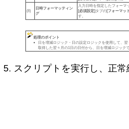
入力日時を指定したフォーマ
日時フォーマッティン
(8)
[必須設定]
タブの
[フォーマット
グ
す。
処理のポイント
日を増減ロジック・日の設定ロジックを使用して、翌
取得した翌々月の1日の日付から、日を増減ロジック
スクリプトを実行し、正常