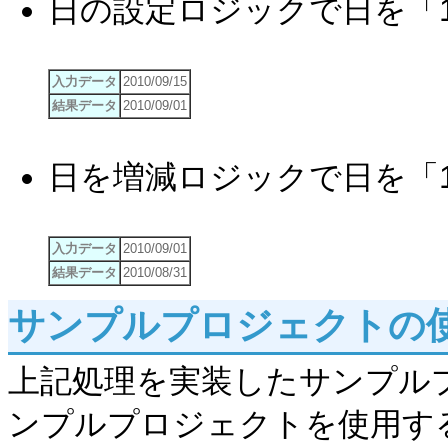
日の設定ロジックで日を「
入力データ
2010/09/15
結果データ
2010/09/01
日を増減ロジックで日を「
入力データ
2010/09/01
結果データ
2010/08/31
サンプルプロジェクトの
上記処理を実装したサンプル
ンプルプロジェクトを使用す