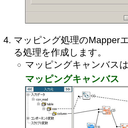
マッピング処理のMappe
る処理を作成します。
マッピングキャンバス
マッピングキャンバス