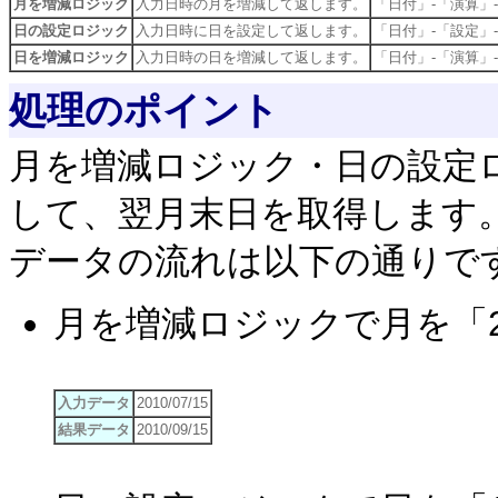
月を増減ロジック
入力日時の月を増減して返します。
「日付」-「演算」
日の設定ロジック
入力日時に日を設定して返します。
「日付」-「設定」
日を増減ロジック
入力日時の日を増減して返します。
「日付」-「演算」
処理のポイント
月を増減ロジック・日の設定
して、翌月末日を取得します
データの流れは以下の通りで
月を増減ロジックで月を「
入力データ
2010/07/15
結果データ
2010/09/15