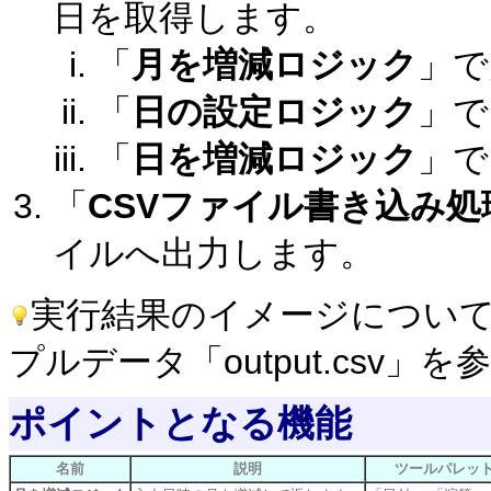
日を取得します。
「
月を増減ロジック
」で
「
日の設定ロジック
」で
「
日を増減ロジック
」で
「
CSVファイル書き込み処
イルへ出力します。
実行結果のイメージについ
プルデータ「output.csv
ポイントとなる機能
名前
説明
ツールパレッ