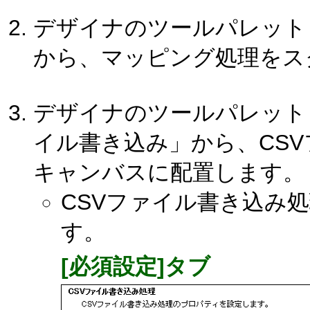
デザイナのツールパレット
から、マッピング処理をス
デザイナのツールパレット「
イル書き込み」から、CS
キャンバスに配置します。
CSVファイル書き込み
す。
[必須設定]タブ