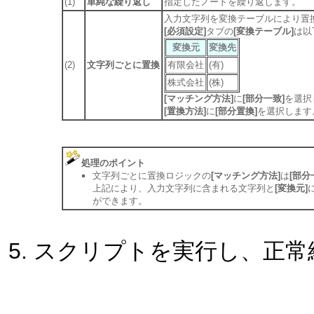
(1)
単純な繰り返し
指定したノードを繰り返します。
入力文字列を変換テーブルにより置
[必須設定]
タブの
[変換テーブル]
は以
変換元
変換先
(2)
文字列ごとに置換
有限会社
(有)
株式会社
(株)
[マッチング方法]
に
[部分一致]
を選択
[置換方法]
に
[部分置換]
を選択します
処理のポイント
文字列ごとに置換ロジックの
[マッチング方法]
は
[部分
上記により、入力文字列に含まれる文字列と
[変換元]
ができます。
スクリプトを実行し、正常