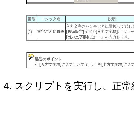
番号
ロジック名
説明
入力文字列を文字ごとに置換して返し
(1)
文字ごとに置換
[必須設定]
タブの
[入力文字群]
に「/」
[出力文字群]
には「-」を入力します。
処理のポイント
[入力文字群]
に入力した文字「/」を
[出力文字群]
に入力
スクリプトを実行し、正常