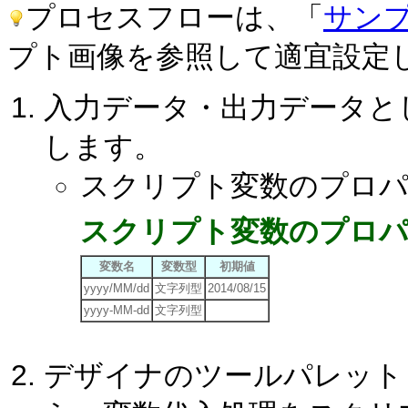
プロセスフローは、「
サン
プト画像を参照して適宜設定
入力データ・出力データと
します。
スクリプト変数のプロパ
スクリプト変数のプロ
変数名
変数型
初期値
yyyy/MM/dd
文字列型
2014/08/15
yyyy-MM-dd
文字列型
デザイナのツールパレット