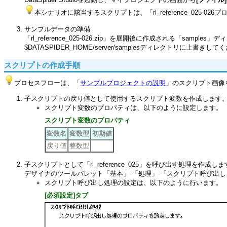
本シナリオに該当するスクリプトは、「rl_reference_025-026プ
サンプルデータの準備
「rl_reference_025-026.zip」を展開後に作成される「samp
$DATASPIDER_HOME/server/samplesディレクトリに上書きし
スクリプトの作成手順
プロセスフローは、「
サンプルプロジェクトの説明
」のスクリプト画像
子スクリプトの戻り値として使用するスクリプト変数を作成します
スクリプト変数のプロパティは、以下のように設定します。
スクリプト変数のプロパティ
変数名
変数型
初期値
戻り値
整数型
子スクリプトとして「rl_reference_025」を呼び出す処理を作成し
デザイナのツールパレット「基本」-「処理」-「スクリプト呼び出
スクリプト呼び出し処理の設定は、以下のように行います。
[必須設定]タブ