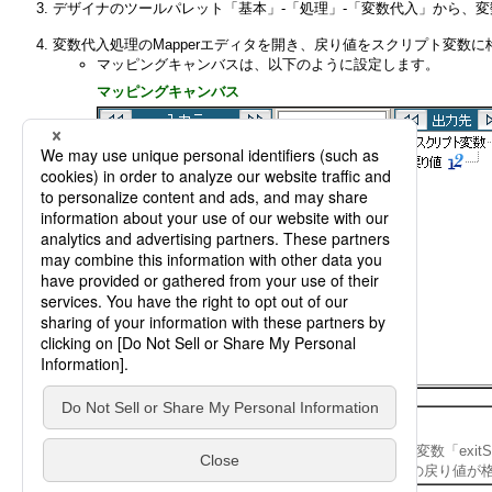
デザイナのツールパレット「基本」-「処理」-「変数代入」から、
変数代入処理のMapperエディタを開き、戻り値をスクリプト変数
マッピングキャンバスは、以下のように設定します。
マッピングキャンバス
処理のポイント
スクリプト呼び出し処理のコンポーネント変数「exit
「exitStatus」には呼び出し先スクリプトの戻り値