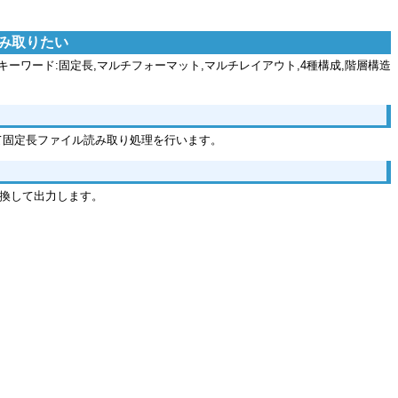
み取りたい
キーワード:固定長,マルチフォーマット,マルチレイアウト,4種構成,階層構造
て固定長ファイル読み取り処理を行います。
変換して出力します。