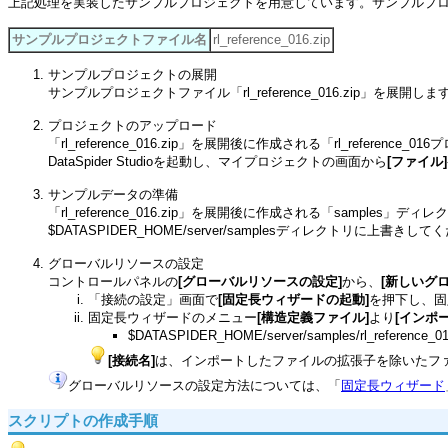
上記処理を実装したサンプルプロジェクトを用意しています。サンプルプ
サンプルプロジェクトファイル名
rl_reference_016.zip
サンプルプロジェクトの展開
サンプルプロジェクトファイル「rl_reference_016.zip」を展開しま
プロジェクトのアップロード
「rl_reference_016.zip」を展開後に作成される「rl_refe
DataSpider Studioを起動し、マイプロジェクトの画面から
[ファイル]
サンプルデータの準備
「rl_reference_016.zip」を展開後に作成される「samples
$DATASPIDER_HOME/server/samplesディレクトリに上書きし
グローバルリソースの設定
コントロールパネルの
[グローバルリソースの設定]
から、
[新しいグ
「接続の設定」画面で
[固定長ウィザードの起動]
を押下し、固
固定長ウィザードのメニュー
[構造定義ファイル]
より
[インポー
$DATASPIDER_HOME/server/samples/rl_referenc
[接続名]
は、インポートしたファイルの拡張子を除いたファイ
グローバルリソースの設定方法については、「
固定長ウィザード
スクリプトの作成手順