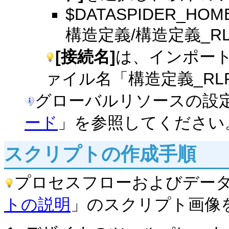
$DATASPIDER_HOME/se
構造定義/構造定義_RLR_
[接続名]
は、インポー
ァイル名「構造定義_RL
グローバルリソースの設
ード
」を参照してください
スクリプトの作成手順
プロセスフローおよびデー
トの説明
」のスクリプト画像