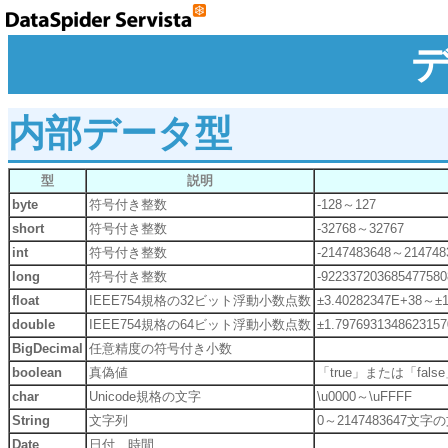
内部データ型
型
説明
byte
符号付き整数
-128～127
short
符号付き整数
-32768～32767
int
符号付き整数
-2147483648～214748
long
符号付き整数
-92233720368547758
float
IEEE754規格の32ビット浮動小数点数
±3.40282347E+38～±1
double
IEEE754規格の64ビット浮動小数点数
±1.797693134862315
BigDecimal
任意精度の符号付き小数
boolean
真偽値
「true」または「fals
char
Unicode規格の文字
\u0000～\uFFFF
String
文字列
0～2147483647文字
Date
日付、時間