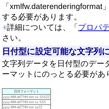
「xmlfw.daterenderin
する必要があります。
詳細については、「
プロパ
さい。
日付型に設定可能な文字列
文字列データを日付型のデー
ーマットにのっとる必要があ
日付フォーマット
yyyy-MM-dd'T'HH:mm:ss.SSSZZ
yyyy-MM-dd'T'HH:mm:ss.SSS
yyyy-MM-dd'T'HH:mm:ssZZ