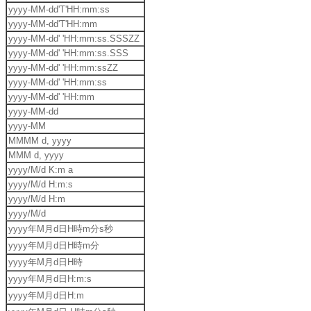
yyyy-MM-dd'T'HH:mm:ss
yyyy-MM-dd'T'HH:mm
yyyy-MM-dd' 'HH:mm:ss.SSSZZ
yyyy-MM-dd' 'HH:mm:ss.SSS
yyyy-MM-dd' 'HH:mm:ssZZ
yyyy-MM-dd' 'HH:mm:ss
yyyy-MM-dd' 'HH:mm
yyyy-MM-dd
yyyy-MM
MMMM d, yyyy
MMM d, yyyy
yyyy/M/d K:m a
yyyy/M/d H:m:s
yyyy/M/d H:m
yyyy/M/d
yyyy年M月d日H時m分s秒
yyyy年M月d日H時m分
yyyy年M月d日H時
yyyy年M月d日H:m:s
yyyy年M月d日H:m