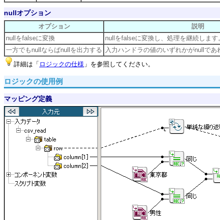
nullオプション
オプション
説明
nullをfalseに変換
nullをfalseに変換し、処理を継続します
一方でもnullならばnullを出力する
入力ハンドラの値のいずれかがnullであれ
詳細は「
ロジックの仕様
」を参照してください。
ロジックの使用例
マッピング定義