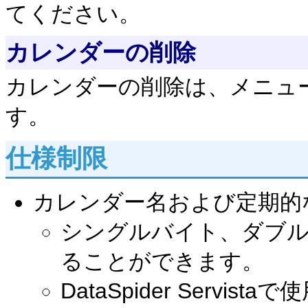
てください。
カレンダーの削除
カレンダーの削除は、メニュ
す。
仕様制限
カレンダー名および定期的
シングルバイト、ダブル
ることができます。
DataSpider Serv