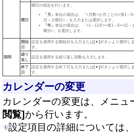
曜日の指定を行います。
「月」
単位の場合は、「<月数>か月ごとの<第1～5>
曜日
日～土曜日>」を入力または選択します。
「年」
単位の場合は、「<1～12月><第1～5><日～
曜日>」を選択します。
開始
設定を適用する開始日を入力または
[▼]
ボタンより選択し
日
す。
繰り
期間
設定を適用する繰り返し回数を入力します。
返し
終了
設定を適用する終了日を入力または
[▼]
ボタンより選択し
日
す。
カレンダーの変更
カレンダーの変更は、メニュ
閲覧]
から行います。
設定項目の詳細については