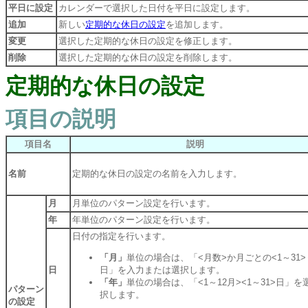
平日に設定
カレンダーで選択した日付を平日に設定します。
追加
新しい
定期的な休日の設定
を追加します。
変更
選択した定期的な休日の設定を修正します。
削除
選択した定期的な休日の設定を削除します。
定期的な休日の設定
項目の説明
項目名
説明
名前
定期的な休日の設定の名前を入力します。
月
月単位のパターン設定を行います。
年
年単位のパターン設定を行います。
日付の指定を行います。
「月」
単位の場合は、「<月数>か月ごとの<1～31>
日
日」を入力または選択します。
「年」
単位の場合は、「<1～12月><1～31>日」を
パターン
択します。
の設定