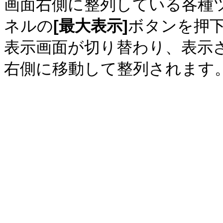
画面右側に整列している各種
ネルの
[最大表示]
ボタンを押
表示画面が切り替わり、表示
右側に移動して整列されます