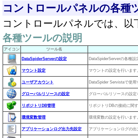
コントロールパネルの各種
コントロールパネルでは、以
各種ツールの説明
アイコン
ツール名
DataSpiderServerの設定
DataSpiderServerの
マウント設定
マウントの設定を行います
ユーザアカウント
DataSpider Servi
グローバルリソースの設定
グローバルリソースの設定
リポジトリDB管理
リポジトリDBの接続に関
環境変数管理
環境変数の設定を行います
アプリケーションログ出力先設定
アプリケーションログの出