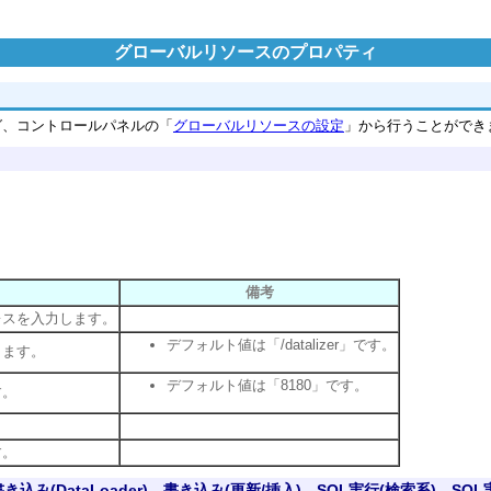
グローバルリソースのプロパティ
グ、コントロールパネルの「
グローバルリソースの設定
」から行うことができ
備考
レスを入力します。
デフォルト値は「/datalizer」です。
します。
デフォルト値は「8180」です。
す。
。
す。
込み(DataLoader)、書き込み(更新/挿入)、SQL実行(検索系)、SQL実