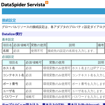
接続設定
グローバルリソースの接続設定は、各アダプタのプロパティ設定ダイアロ
Datalizer実行
基本設定
項目名
必須/省略可
変数の使用
説明
備考
名前
必須
使用不可
接続先の設定の名前を入力します。
必須設定
項目名
必須/省略可
変数の使用
説明
ホスト名
必須
環境変数のみ使用可
ホスト名またはIPアド
コンテキスト名
必須
環境変数のみ使用可
コンテキスト名を入力
ポート番号
必須
環境変数のみ使用可
ポート番号を入力しま
ユーザ名
必須
環境変数のみ使用可
ユーザ名を入力します
パスワード
省略可
環境変数のみ使用可
パスワードを入力しま
テーブル/ビュー読み込み、書き込み(VTB)、書き込み(BulkInsert)、書き