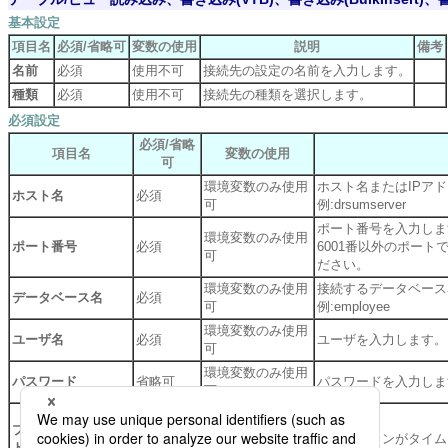
基本設定
項目名
必須/省略可
変数の使用
説明
備考
名前
必須
使用不可
接続先の設定の名前を入力します。
種類
必須
使用不可
接続先の種類を選択します。
必須設定
必須/省略
項目名
変数の使用
可
環境変数のみ使用
ホスト名またはIPア
ホスト名
必須
可
例:drsumserver
ポート番号を入力しま
環境変数のみ使用
ポート番号
必須
6001番以外のポー
可
ださい。
環境変数のみ使用
接続するデータベース
データベース名
必須
可
例:employee
環境変数のみ使用
ユーザ名
必須
ユーザを入力します。
可
環境変数のみ使用
パスワード
省略可
パスワードを入力しま
可
プロセスタイムアウ
環境変数のみ使用
省略可
コネクションがタイム
ト
可