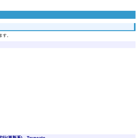
ます。
行(更新系)、Truncate