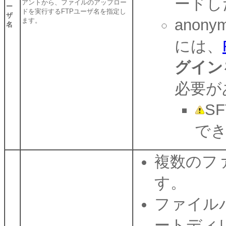
ードし
アントから、ファイルのアップロー
ー
ドを実行するFTPユーザ名を指定し
ザ
anon
ます。
名
には、
グイン
必要が
S
で
複数のフ
す。
ファイルパ
ートディレ