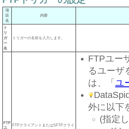
項
目
内容
名
ト
リ
ガ
トリガーの名前を入力します。
ー
名
FTPユーザ
るユーザ
は、「
ユ
DataS
外に以下
(指定
FTP
FTPクライアントまたはSFTPクライ
ユ