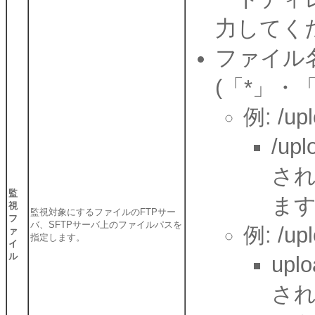
力してく
ファイル
(「*」・
例: /upl
/u
され
監
ま
視
監視対象にするファイルのFTPサー
フ
バ、SFTPサーバ上のファイルパスを
例: /u
ァ
指定します。
イ
ル
up
さ