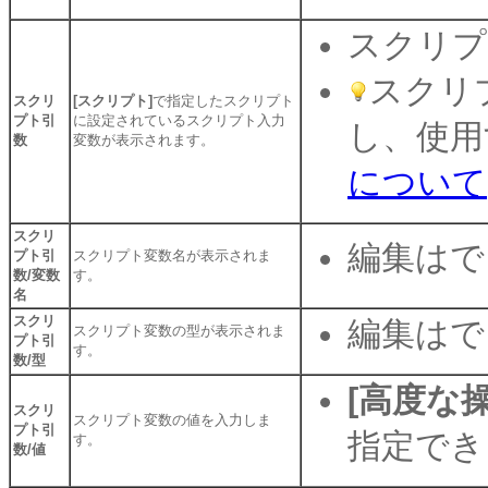
スクリプ
スクリ
スクリ
[スクリプト]
で指定したスクリプト
プト引
に設定されているスクリプト入力
し、使用
数
変数が表示されます。
について
スクリ
編集はで
プト引
スクリプト変数名が表示されま
数/変数
す。
名
スクリ
編集はで
スクリプト変数の型が表示されま
プト引
す。
数/型
[高度な操
スクリ
スクリプト変数の値を入力しま
プト引
指定でき
す。
数/値