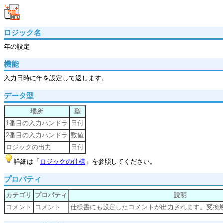
ロジック名
年の設定
機能
入力日時に年を設定して返します。
データ型
場所
型
1番目の入力ハンドラ
日付
2番目の入力ハンドラ
数値
ロジックの出力
日付
詳細は「
ロジックの仕様
」を参照してください。
プロパティ
カテゴリ
プロパティ
説明
コメント
コメント
仕様書にも設定したコメントが出力されます。変換