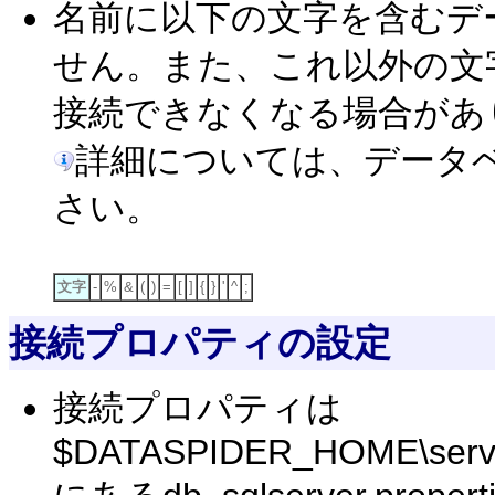
名前に以下の文字を含むデ
せん。また、これ以外の文
接続できなくなる場合があ
詳細については、データ
さい。
文字
-
%
&
(
)
=
[
]
{
}
'
^
;
接続プロパティの設定
接続プロパティは
$DATASPIDER_HOME\server\