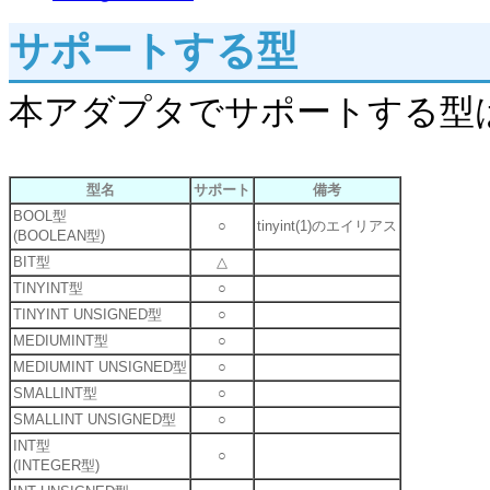
サポートする型
本アダプタでサポートする型
型名
サポート
備考
BOOL型
○
tinyint(1)のエイリアス
(BOOLEAN型)
BIT型
△
TINYINT型
○
TINYINT UNSIGNED型
○
MEDIUMINT型
○
MEDIUMINT UNSIGNED型
○
SMALLINT型
○
SMALLINT UNSIGNED型
○
INT型
○
(INTEGER型)