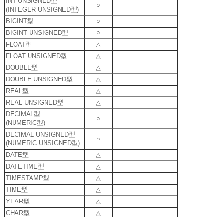
INT UNSIGNED型
○
(INTEGER UNSIGNED型)
BIGINT型
○
BIGINT UNSIGNED型
○
FLOAT型
△
FLOAT UNSIGNED型
△
DOUBLE型
△
DOUBLE UNSIGNED型
△
REAL型
△
REAL UNSIGNED型
△
DECIMAL型
○
(NUMERIC型)
DECIMAL UNSIGNED型
○
(NUMERIC UNSIGNED型)
DATE型
△
DATETIME型
△
TIMESTAMP型
△
TIME型
△
YEAR型
△
CHAR型
△