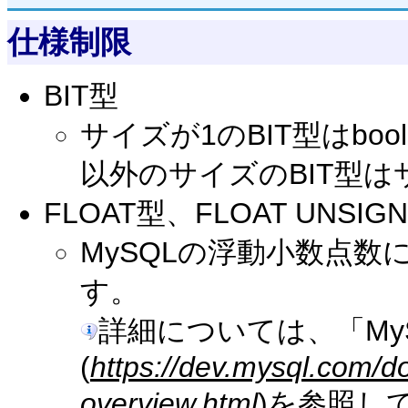
仕様制限
BIT型
サイズが1のBIT型はbo
以外のサイズのBIT型
FLOAT型、FLOAT UNSIG
MySQLの浮動小数点
す。
詳細については、「My
(
https://dev.mysql.com/d
overview.html
)を参照し