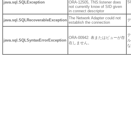
S
java.sql.SQLException
ORA-12505, TNS:listener does
not currently know of SID given
in connect descriptor
The Network Adapter could not
java.sql.SQLRecoverableException
デ
establish the connection
テ
ORA-00942: 表またはビューが存
java.sql.SQLSyntaxErrorException
ル
在しません。
な