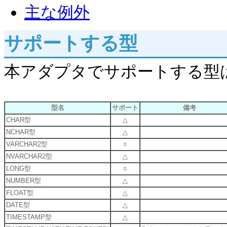
主な例外
サポートする型
本アダプタでサポートする型
型名
サポート
備考
CHAR型
△
NCHAR型
△
VARCHAR2型
○
NVARCHAR2型
△
LONG型
○
NUMBER型
△
FLOAT型
△
DATE型
△
TIMESTAMP型
△