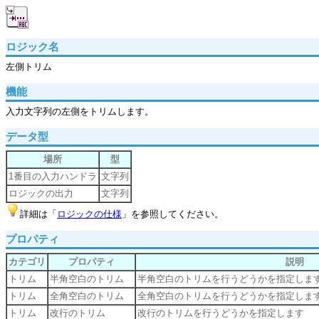
ロジック名
左側トリム
機能
入力文字列の左側をトリムします。
データ型
場所
型
1番目の入力ハンドラ
文字列
ロジックの出力
文字列
詳細は「
ロジックの仕様
」を参照してください。
プロパティ
カテゴリ
プロパティ
説明
トリム
半角空白のトリム
半角空白のトリムを行うどうかを指定しま
トリム
全角空白のトリム
全角空白のトリムを行うどうかを指定しま
トリム
改行のトリム
改行のトリムを行うどうかを指定します