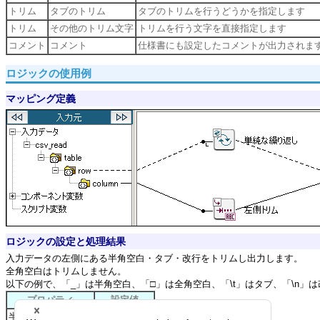
トリム
タブのトリム
タブのトリムを行うどうかを指定します
トリム
その他のトリム文字
トリムを行う文字を直接指定します
コメント
コメント
仕様書にも設定したコメントが出力されま
ロジックの使用例
マッピング定義
ロジックの設定と処理結果
入力データの左側にある半角空白・タブ・改行をトリムし出力します。
全角空白はトリムしません。
以下の例で、「_」は半角空白、「□」は全角空白、「\t」はタブ、「\n」
プロパティ
設定値
半角空白のトリム
チェック有り