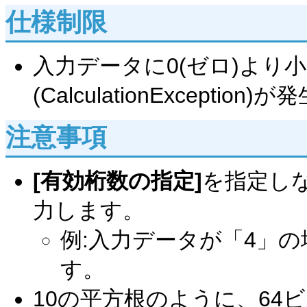
仕様制限
入力データに0(ゼロ)より
(CalculationException
注意事項
[有効桁数の指定]
を指定し
力します。
例:入力データが「4」の
す。
10の平方根のように、64