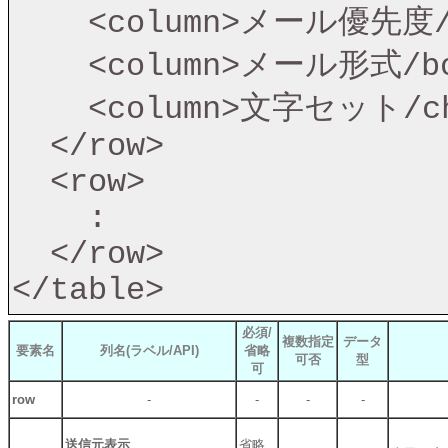
    <column>メール優先度/emailPriority</column>

    <column>メール形式/bodyType</column>

    <column>文字セット/charset</column>

  </row>

  <row>

    :

  </row>

</table>
必須/
複数指定
データ
要素名
列名(ラベル/API)
省略
可否
型
可
row
-
-
-
-
送信元表示
省略