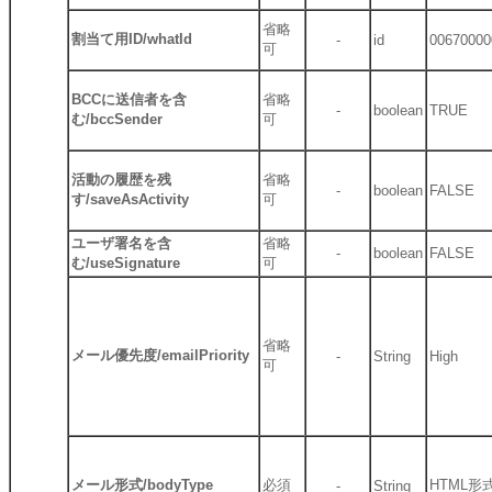
省略
割当て用ID/whatId
-
id
00670000
可
BCCに送信者を含
省略
-
boolean
TRUE
む/bccSender
可
活動の履歴を残
省略
-
boolean
FALSE
す/saveAsActivity
可
ユーザ署名を含
省略
-
boolean
FALSE
む/useSignature
可
省略
メール優先度/emailPriority
-
String
High
可
メール形式/bodyType
必須
HTML形
-
String