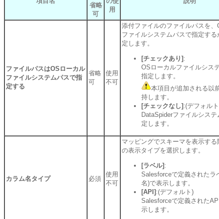
項目名
の使
説明
省略
用
可
添付ファイルのファイルパスを、
ファイルシステムパスで指定する
定します。
[チェックあり]
:
OSローカルファイルシス
ファイルパスはOSローカル
省略
使用
指定します。
ファイルシステムパスで指
可
不可
定する
本項目が追加される以
持します。
[チェックなし]
:(デフォルト
DataSpiderファイルシ
定します。
マッピングでスキーマを表示する
の表示タイプを選択します。
[ラベル]
:
使用
Salesforceで定義された
カラム名タイプ
必須
不可
名)で表示します。
[API]
:(デフォルト)
Salesforceで定義された
示します。