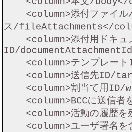
    <column>本文/body</column>

    <column>添付ファイルパ
ス/fileAttachments</colu
    <column>添付用ドキュメント
ID/documentAttachmentId
    <column>テンプレートID/templateId</column>

    <column>送信先ID/targetObjectId</column>

    <column>割当て用ID/whatId</column>

    <column>BCCに送信者を含む/bccSender</column>

    <column>活動の履歴を残す/saveAsActivity</column>

    <column>ユーザ署名を含む/useSignature</column>
