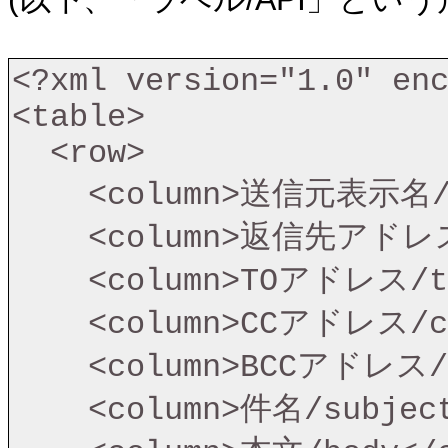
<?xml version="1.0" enc
<table>

  <row>

    <column>送信元表示名/senderDisplayName</column>

    <column>返信先アドレス/replyTo</column>

    <column>TOアドレス/toAddresses</column>

    <column>CCアドレス/ccAddresses</column>

    <column>BCCアドレス/bccAddresses</column>

    <column>件名/subject</column>
