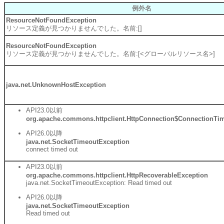
例外名
ResourceNotFoundException
リソース定義が見つかりませんでした。名前:[]
ResourceNotFoundException
リソース定義が見つかりませんでした。名前:[<グローバルリソース名>]
java.net.UnknownHostException
API23.0以前
org.apache.commons.httpclient.HttpConnection$ConnectionTi
API26.0以降
java.net.SocketTimeoutException
connect timed out
API23.0以前
org.apache.commons.httpclient.HttpRecoverableException
java.net.SocketTimeoutException: Read timed out
API26.0以降
java.net.SocketTimeoutException
Read timed out