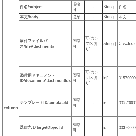
省略
件名/subject
-
String
件名
可
本文/body
必須
-
String
本文
可(カン
添付ファイルパ
省略
マ区切
String[]
C:\salesfo
ス/fileAttachments
可
り)
可(カン
省略
添付用ドキュメント
マ区切
id[]
01570000
可
ID/documentAttachmentIds
り)
省略
テンプレートID/templateId
-
id
00X7000
可
column
省略
送信先ID/targetObjectId
-
id
00370000
可