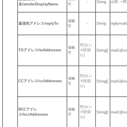
山田 一郎
-
String
名/senderDisplayName
可
省略
返信先アドレス/replyTo
-
String
replymail
可
可(カン
省略
TOアドレス/toAddresses
マ区切
String[]
mail1@xx
可
り)
可(カン
省略
CCアドレス/ccAddresses
マ区切
String[]
mail1@xx
可
り)
可(カン
BCCアドレ
省略
マ区切
String[]
mail1@xx
ス/bccAddresses
可
り)