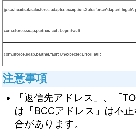
jp.co.headsol.salesforce.adapter.exception.SalesforceAdapterIllegal
com.sforce.soap.partner.fault.LoginFault
com.sforce.soap.partner.fault.UnexpectedErrorFault
注意事項
「返信先アドレス」、「T
は「BCCアドレス」は不
合があります。