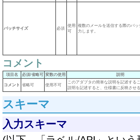
使用
複数のメールを送信する際のバッ
バッチサイズ
必須
可
力します。
コメント
項目名
必須/省略可
変数の使用
説明
このアダプタの簡単な説明を記述する
コメント
省略可
使用不可
説明を記述すると、仕様書に反映させ
スキーマ
入力スキーマ
(以下、「ラベル/API」という