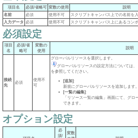
項目名
必須/省略可
変数の使用
説明
名前
必須
使用不可
スクリプトキャンバス上での名前を
入力データ
必須
使用不可
スクリプトキャンバス上にあるコン
必須設定
項目
必須/省
変数の
説明
名
略可
使用
グローバルリソースを選択します。
グローバルリソースの設定方法については、
を参照してください。
接続
使用不
[追加]
:
必須
先
可
新規にグローバルリソースを追加します
[一覧の編集]
:
「リソース一覧の編集」画面にて、グロ
できます。
オプション設定
必
変数
須/