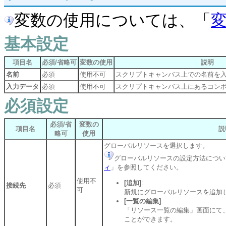
変数の使用については、「
基本設定
項目名
必須/省略可
変数の使用
説明
名前
必須
使用不可
スクリプトキャンバス上での名前を
入力データ
必須
使用不可
スクリプトキャンバス上にあるコン
必須設定
必須/省
変数の
項目名
説
略可
使用
グローバルリソースを選択します。
グローバルリソースの設定方法につい
ィ
」を参照してください。
使用不
[追加]
:
接続先
必須
可
新規にグローバルリソースを追加
[一覧の編集]
:
「リソース一覧の編集」画面にて
ことができます。