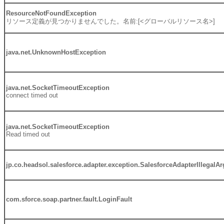
ResourceNotFoundException
リソース定義が見つかりませんでした。名前:[<グローバルリソース名>]
java.net.UnknownHostException
java.net.SocketTimeoutException
connect timed out
java.net.SocketTimeoutException
Read timed out
jp.co.headsol.salesforce.adapter.exception.SalesforceAdapterIllegal
com.sforce.soap.partner.fault.LoginFault