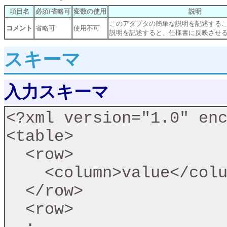
項目名
必須/省略可
変数の使用
説明
このアダプタの簡単な説明を記述する
コメント
省略可
使用不可
説明を記述すると、仕様書に反映させ
スキーマ
入力スキーマ
<?xml version="1.0" enc
<table>

  <row>

    <column>value</column>

  </row>

  <row>
