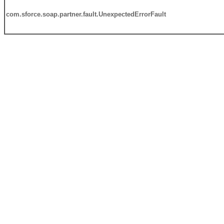
com.sforce.soap.partner.fault.UnexpectedErrorFault