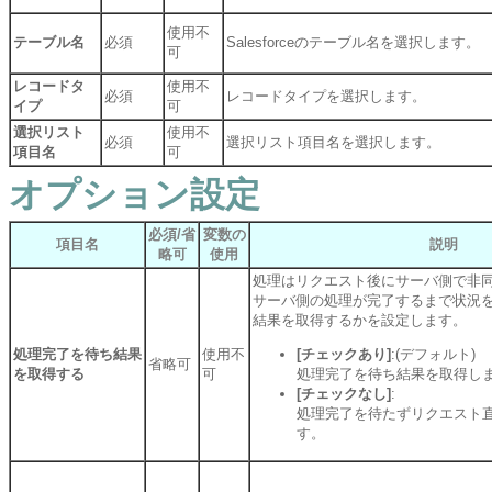
使用不
テーブル名
必須
Salesforceのテーブル名を選択します。
可
レコードタ
使用不
必須
レコードタイプを選択します。
イプ
可
選択リスト
使用不
必須
選択リスト項目名を選択します。
項目名
可
オプション設定
必須/省
変数の
項目名
説明
略可
使用
処理はリクエスト後にサーバ側で非
サーバ側の処理が完了するまで状況
結果を取得するかを設定します。
処理完了を待ち結果
使用不
[チェックあり]
:(デフォルト)
省略可
を取得する
可
処理完了を待ち結果を取得し
[チェックなし]
:
処理完了を待たずリクエスト
す。