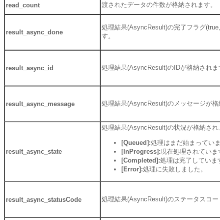
渡されたデータの件数が格納されます。
read_count
処理結果(AsyncResult)の完了フラグ(true
result_async_done
す。
処理結果(AsyncResult)のIDが格納され
result_async_id
処理結果(AsyncResult)のメッセージ
result_async_message
処理結果(AsyncResult)の状況が格納さ
[Queued]:
処理はまだ始まってい
result_async_state
[InProgress]:
現在処理されていま
[Completed]:
処理は完了していま
[Error]:
処理に失敗しました。
処理結果(AsyncResult)のステータス
result_async_statusCode