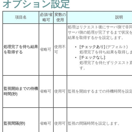
オプション設定
必須/省
変数の
項目名
説明
略可
使用
処理はリクエスト後にサーバ側で非
サーバ側の処理が完了するまで状況
結果を取得するかを設定します。
処理完了を待ち結果
使用不
[チェックあり]
:(デフォルト)
省略可
を取得する
可
処理完了を待ち結果を取得し
[チェックなし]
:
処理完了を待たずリクエスト
す。
監視開始までの待機
省略可
使用可
監視を開始するまでの待機時間を設
時間(秒)
監視間隔(秒)
省略可
使用可
監視の間隔時間を設定します。