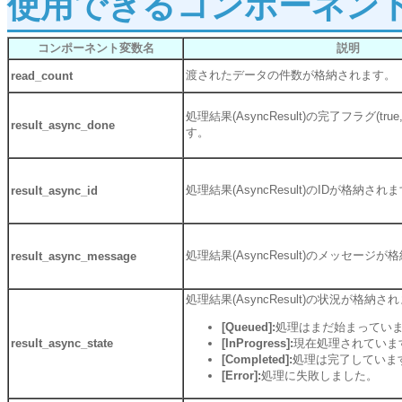
使用できるコンポーネン
コンポーネント変数名
説明
渡されたデータの件数が格納されます。
read_count
処理結果(AsyncResult)の完了フラグ(true
result_async_done
す。
処理結果(AsyncResult)のIDが格納され
result_async_id
処理結果(AsyncResult)のメッセージ
result_async_message
処理結果(AsyncResult)の状況が格納さ
[Queued]:
処理はまだ始まってい
result_async_state
[InProgress]:
現在処理されていま
[Completed]:
処理は完了していま
[Error]:
処理に失敗しました。