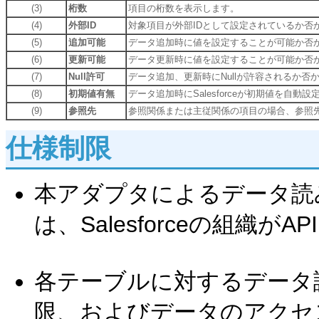
(3)
桁数
項目の桁数を表示します。
(4)
外部ID
対象項目が外部IDとして設定されているか否
(5)
追加可能
データ追加時に値を設定することが可能か否
(6)
更新可能
データ更新時に値を設定することが可能か否
(7)
Null許可
データ追加、更新時にNullが許容されるか否
(8)
初期値有無
データ追加時にSalesforceが初期値を自動
(9)
参照先
参照関係または主従関係の項目の場合、参照
仕様制限
本アダプタによるデータ読
は、Salesforceの組織
各テーブルに対するデータ
限、およびデータのアクセ