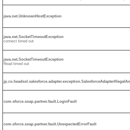
java.net.UnknownHostException
java.net.SocketTimeoutException
connect timed out
java.net.SocketTimeoutException
Read timed out
jp.co.headsol.salesforce.adapter.exception.SalesforceAdapterIllegal
com.sforce.soap.partner.fault.LoginFault
com.sforce.soap.partner.fault.UnexpectedErrorFault