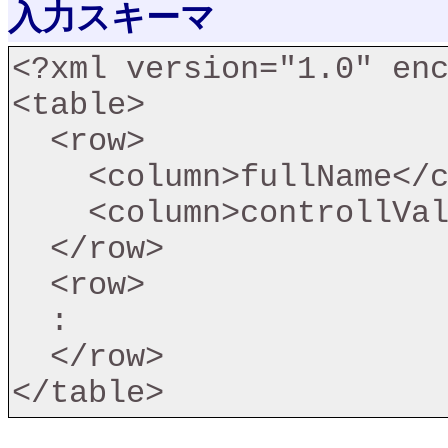
入力スキーマ
<?xml version="1.0" enc
<table>

  <row>

    <column>fullName</column>

    <column>controllValueName</column>

  </row>

  <row>

  :

  </row>

</table>