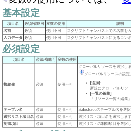
基本設定
項目名
必須/省略可
変数の使用
説明
名前
必須
使用不可
スクリプトキャンバス上での名前を
入力データ
必須
使用不可
スクリプトキャンバス上にあるコン
必須設定
項目名
必須/省略可
変数の使用
グローバルリソースを選択し
グローバルリソースの設定
[追加]
:
接続先
必須
使用不可
新規にグローバルリソ
[一覧の編集]
:
「リソース一覧の編集
テーブル名
必須
使用不可
Salesforceのテーブル名を
選択リスト項目名
必須
使用不可
選択リスト項目名を選択しま
制御項目
必須
使用不可
選択リストの制御項目を選択