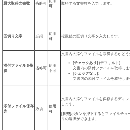
使用
最大取得文書数
省略可
取得する文書数を入力します。
可
使用
区切り文字
必須
複数値の区切り文字を入力します。
可
文書内の添付ファイルを取得するかどう
[チェックあり]
:(デフォルト)
添付ファイルを取
使用
省略可
文書内の添付ファイルを取得しま
得
不可
[チェックなし]
:
文書内の添付ファイルを取得しま
文書内の添付ファイルを保存するディレ
します。
添付ファイル保存
使用
必須
先
可
[参照]
ボタンを押下するとファイルチュ
リの選択ができます。