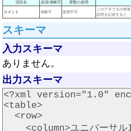
項目名
必須/省略可
変数の使用
このアダプタの簡単
コメント
省略可
使用不可
説明を記述すると、
スキーマ
入力スキーマ
ありません。
出力スキーマ
<?xml version="1.0" enc
<table>

  <row>

    <column>ユニバーサルID</column>
