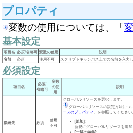
プロパティ
変数の使用については、「
基本設定
項目名
必須/省略可
変数の使用
説明
名前
必須
使用不可
スクリプトキャンバス上での名前を入力
必須設定
変数
必須/
項目名
の使
説明
省略可
用
グローバルリソースを選択します。
グローバルリソースの設定方法につ
ースのプロパティ
」を参照してください
使用
[追加]
:
接続先
必須
不可
新規にグローバルリソースを追加
[一覧の編集]
: