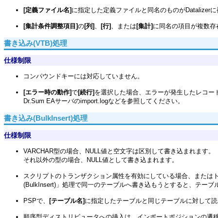
[定義ファイル名]
に指定した定義ファイルと同名のものがDataliz
[集計条件調整項目]
の
[列]
、
[行]
、または
[集計]
に同名の項目が複数存
書き込み(VTB)処理
仕様制限
コンパウンドキーには対応していません。
[エラー時の動作]
で
[続行]
を選択した場合、エラーが発生したレコー
Dr.Sum EAサーバのimport.logなどを参照してください。
書き込み(BulkInsert)処理
仕様制限
VARCHAR型の場合、NULL値と空文字は区別して書き込まれます。
それ以外の型の場合、NULL値として書き込まれます。
スクリプトのトランザクション属性を有効にしている場合、またはトランザ
(BulkInsert)」処理で同一のテーブルへ書き込もうとすると、テ
PSPで、
[テーブル名]
に指定したテーブルと同じテーブルに対して読
順序型ディストリビュータへの挿入は、インポートポジションの遷