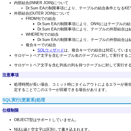
内部結合(INNER JOIN)について
Dr.Sum EAの制限事項により、テーブルの結合条件となるKE
外部結合(OUTER JOIN)について
FROM句での結合
Dr.Sum EAの制限事項により、ON句にはテーブ
Dr.Sum EAの制限事項により、テーブルの外部結合
WHERE句での結合
Dr.Sum EAの制限事項により、テーブルの外部結合
複合キーでの結合
SQLウィザード
は、複合キーでの結合は対応していま
サロゲートペア文字を含むテーブル名のテーブルに対して実行する
サロゲートペア文字を含む列名の列を持つテーブルに対して実行す
注意事項
処理時間が長い場合、コミット時にタイムアウトによるエラーが発生
定することでこのエラーが回避できる場合があります。
SQL実行(更新系)処理
仕様制限
OBJECT型はサポートしていません。
NULL値と空文字は区別して書き込まれます。