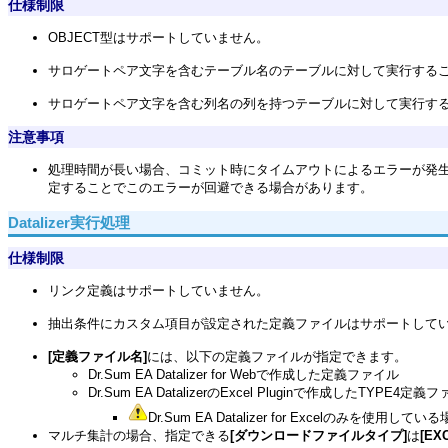
仕様制限
OBJECT型はサポートしていません。
サロゲートペア文字を含むテーブル名のテーブルに対して実行する
サロゲートペア文字を含む列名の列を持つテーブルに対して実行す
注意事項
処理時間が長い場合、コミット時にタイムアウトによるエラーが発生
定することでこのエラーが回避できる場合があります。
Datalizer実行処理
仕様制限
リンク定義はサポートしていません。
抽出条件にカスタム項目が設定された定義ファイルはサポートして
[定義ファイル名]
には、以下の定義ファイルが指定できます。
Dr.Sum EA Datalizer for Webで作成した定義ファイル
Dr.Sum EA DatalizerのExcel Pluginで作成したTYPE4定義
Dr.Sum EA Datalizer for Excelのみを使
マルチ集計の場合、指定できる
[ダウンロードファイルタイプ]
は
[EX