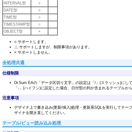
INTERVAL型
○
DATE型
○
TIME型
○
TIMESTAMP型
○
OBJECT型
×
○:サポートします。
△:サポートしますが、制限事項があります。
×:サポートしません。
全処理共通
仕様制限
Dr.Sum EAの「データ区切り文字」の設定は「/」(スラッシュ)に
「-」(ハイフン)に設定した場合、日付型の列が含まれるテーブルか
注意事項
デザイナ上で書き込み(更新/挿入)処理・更新系SQLを実行して
ザイナを開き直してください。
テーブル/ビュー読み込み処理