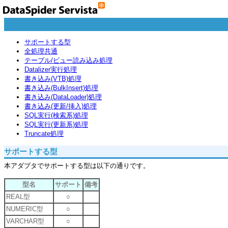
サポートする型
全処理共通
テーブル/ビュー読み込み処理
Datalizer実行処理
書き込み(VTB)処理
書き込み(BulkInsert)処理
書き込み(DataLoader)処理
書き込み(更新/挿入)処理
SQL実行(検索系)処理
SQL実行(更新系)処理
Truncate処理
サポートする型
本アダプタでサポートする型は以下の通りです。
型名
サポート
備考
REAL型
○
NUMERIC型
○
VARCHAR型
○