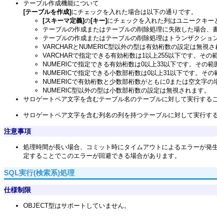
テーブル作成機能について
[テーブルを作成]
にチェックを入れた場合は以下の通りです。
[スキーマ定義]
の
[キー]
にチェックを入れた列はユニークキー
テーブルの作成またはテーブルの削除処理に失敗した場合、
テーブルの作成またはテーブルの削除処理はトランザクショ
VARCHARとNUMERIC型以外の型は有効桁数の設定は無視
VARCHARで指定できる有効桁数は1以上255以下です。
NUMERICで指定できる有効桁数は0以上33以下です。その
NUMERICで指定できる小数部桁数は0以上31以下です。
NUMERICで有効桁数と少数部桁数がともに0または空文字
NUMERIC型以外の型は小数部桁数の設定は無視されます。
サロゲートペア文字を含むテーブル名のテーブルに対して実行する
サロゲートペア文字を含む列名の列を持つテーブルに対して実行す
注意事項
処理時間が長い場合、コミット時にタイムアウトによるエラーが発生
定することでこのエラーが回避できる場合があります。
SQL実行(検索系)処理
仕様制限
OBJECT型はサポートしていません。