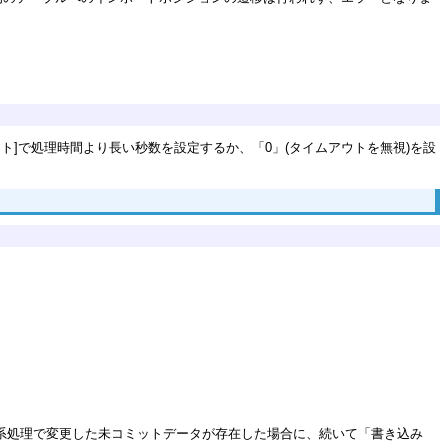
]で処理時間より長い秒数を設定するか、「0」(タイムアウトを無視)を設
への更新系処理で変更した未コミットデータが存在した場合に、続いて「書き込み