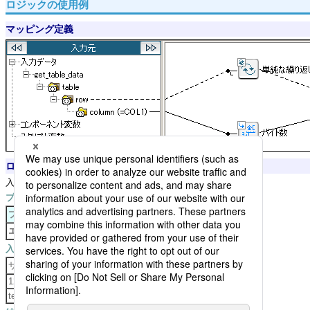
ロジックの使用例
マッピング定義
ロジックの設定と処理結果
入力データのバイト数を取得し出力します。
プロパティ設定
プロパティ
設定値
エンコード
Windows-31J
入力データ
サンプルデータ
1234567890
test data