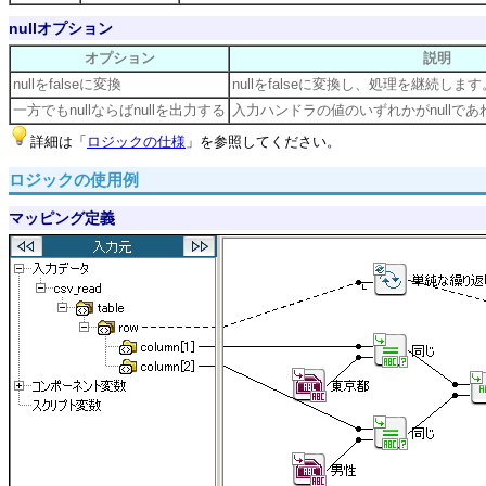
nullオプション
オプション
説明
nullをfalseに変換
nullをfalseに変換し、処理を継続します
一方でもnullならばnullを出力する
入力ハンドラの値のいずれかがnullであれ
詳細は「
ロジックの仕様
」を参照してください。
ロジックの使用例
マッピング定義