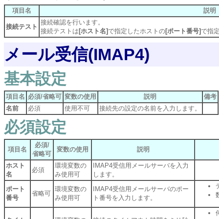
項目名
説明
接続確認を行います。
接続テスト
接続テストは
[ホスト名]
で指定したホストの
[ポート番号]
で指
メール受信(IMAP4)
基本設定
項目名
必須/省略可
変数の使用
説明
備考
名前
必須
使用不可
接続先の設定の名前を入力します。
必須設定
必須/
項目名
変数の使用
説明
省略可
ホスト
環境変数の
IMAP4受信用メールサーバを入力
必須
名
み使用可
します。
ポート
環境変数の
IMAP4受信用メールサーバのポー
省略可
番号
み使用可
ト番号を入力します。