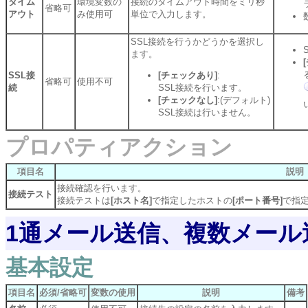
タイム
環境変数の
接続のタイムアウト時間をミリ秒
省略可
アウト
み使用可
単位で入力します。
SSL接続を行うかどうかを選択し
ます。
SSL接
[チェックあり]
:
省略可
使用不可
続
SSL接続を行います。
[チェックなし]
:(デフォルト)
SSL接続は行いません。
プロパティアクション
項目名
説明
接続確認を行います。
接続テスト
接続テストは
[ホスト名]
で指定したホストの
[ポート番号]
で指
1通メール送信、複数メール
基本設定
項目名
必須/省略可
変数の使用
説明
備考