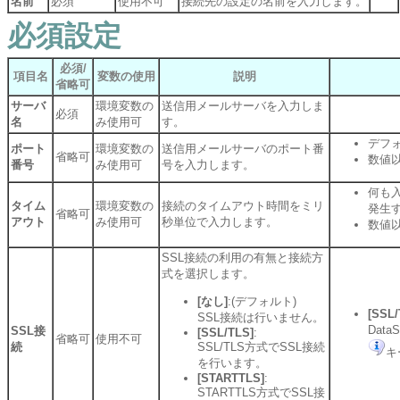
名前
必須
使用不可
接続先の設定の名前を入力します。
必須設定
必須/
項目名
変数の使用
説明
省略可
サーバ
環境変数の
送信用メールサーバを入力しま
必須
名
み使用可
す。
デフ
ポート
環境変数の
送信用メールサーバのポート番
省略可
数値
番号
み使用可
号を入力します。
何も
タイム
環境変数の
接続のタイムアウト時間をミリ
発生
省略可
アウト
み使用可
秒単位で入力します。
数値
SSL接続の利用の有無と接続方
式を選択します。
[なし]
:(デフォルト)
[SSL/
SSL接続は行いません。
Dat
SSL接
[SSL/TLS]
:
省略可
使用不可
続
SSL/TLS方式でSSL接続
キ
を行います。
[STARTTLS]
:
STARTTLS方式でSSL接