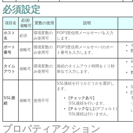
必須設定
必須/
項目名
変数の使用
説明
省略可
ホスト
環境変数の
POP3受信用メールサーバを入力
必須
名
み使用可
します。
ポート
環境変数の
POP3受信用メールサーバのポー
省略可
番号
み使用可
ト番号を入力します。
タイム
環境変数の
接続のタイムアウト時間をミリ秒
省略可
アウト
み使用可
単位で入力します。
SSL接続を行うかどうかを選択し
ます。
SSL接
[チェックあり]
:
省略可
使用不可
続
SSL接続を行います。
[チェックなし]
:(デフォルト)
SSL接続は行いません。
プロパティアクション