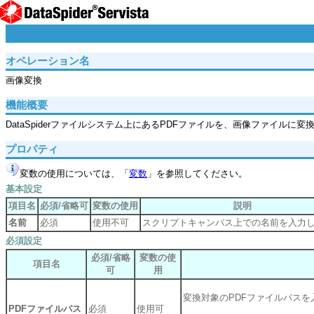
オペレーション名
画像変換
機能概要
DataSpiderファイルシステム上にあるPDFファイルを、画像ファイルに変
プロパティ
変数の使用については、「
変数
」を参照してください。
基本設定
項目名
必須/省略可
変数の使用
説明
名前
必須
使用不可
スクリプトキャンバス上での名前を入力
必須設定
必須/省略
変数の使
項目名
可
用
変換対象のPDFファイルパスを
PDFファイルパス
必須
使用可