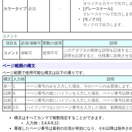
オリジナルカラーで出力し
カラータイプ
必須
-
[グレースケール]
:
グレースケールで出力しま
[モノクロ]
:
モノクロで出力します。
コメント
項目名
必須/省略可
変数の使用
説明
このアダプタの簡単な説明を記述する
コメント
省略可
使用不可
説明を記述すると、仕様書に反映させ
ページ範囲の構文
ページ範囲で使用可能な構文は以下の通りです。
構文
入力例
説明
単一
1
ページ番号のみを入力した場合、そのページのみ変換します
以降
6-
ページ番号の後にハイフンを入力した場合、ページ番号以降
以前
-3
ページ番号の前にハイフンを入力した場合、ページ番号以前
範囲
2-5
ハイフンでつないだページ番号を入力した場合、範囲指定と
構文はすべてカンマで複数指定することができます。
入力例：3,4,6-9,12-
重複したページ番号は最初の出現が有効になり、それ以降は除外さ