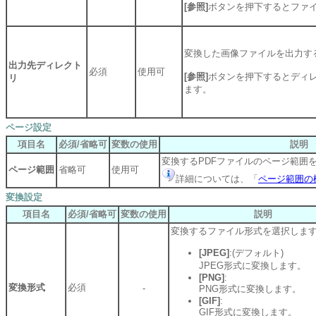
[参照]
ボタンを押下するとファ
変換した画像ファイルを出力す
出力先ディレクト
必須
使用可
[参照]
ボタンを押下するとディ
リ
ます。
ページ設定
項目名
必須/省略可
変数の使用
説明
変換するPDFファイルのページ範囲
ページ範囲
省略可
使用可
詳細については、「
ページ範囲の
変換設定
項目名
必須/省略可
変数の使用
説明
変換するファイル形式を選択しま
[JPEG]
:(デフォルト)
JPEG形式に変換します。
[PNG]
:
変換形式
必須
-
PNG形式に変換します。
[GIF]
:
GIF形式に変換します。