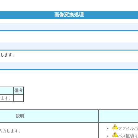
画像変換処理
換します。
備考
します。
説明
ファイルパ
入力します。
パス区切り