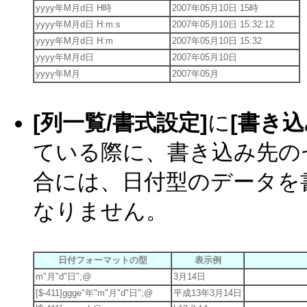
yyyy年M月d日 H時
2007年05月10日 15時
yyyy年M月d日 H:m:s
2007年05月10日 15:32:12
yyyy年M月d日 H:m
2007年05月10日 15:32
yyyy年M月d日
2007年05月10日
yyyy年M月
2007年05月
[列一覧/書式設定]
に
[書き
ている際に、書き込み先の
合には、日付型のデータを
なりません。
日付フォーマットの型
表示例
m"月"d"日";@
3月14日
[$-411]ggge"年"m"月"d"日";@
平成13年3月14日