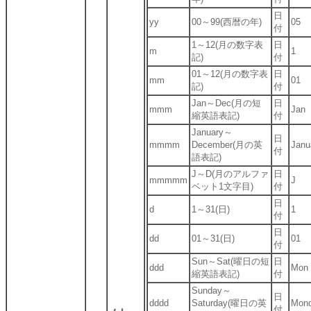
日
yy
00～99(西暦の年)
05
付
1～12(月の数字表
日
m
1
記)
付
01～12(月の数字表
日
mm
01
記)
付
Jan～Dec(月の短
日
mmm
Jan
縮英語表記)
付
January～
日
mmmm
December(月の英
Janu
付
語表記)
J～D(月のアルファ
日
mmmmm
J
ベット1文字目)
付
日
d
1～31(日)
1
付
日
dd
01～31(日)
01
付
Sun～Sat(曜日の短
日
ddd
Mon
縮英語表記)
付
Sunday～
日
dddd
Saturday(曜日の英
Mon
付