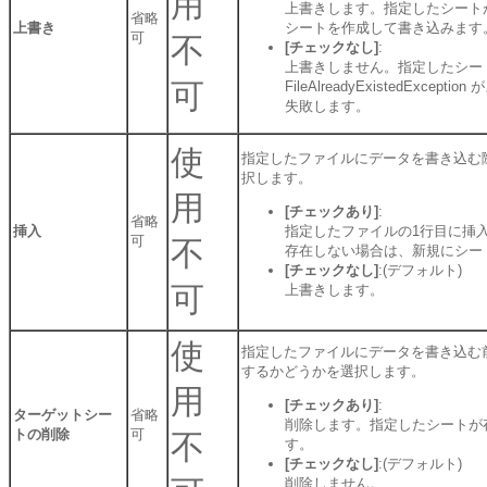
用
上書きします。指定したシート
省略
上書き
シートを作成して書き込みます
可
不
[チェックなし]
:
上書きしません。指定したシー
可
FileAlreadyExistedExce
失敗します。
使
指定したファイルにデータを書き込む
択します。
用
[チェックあり]
:
省略
挿入
指定したファイルの1行目に挿
可
不
存在しない場合は、新規にシー
[チェックなし]
:(デフォルト)
可
上書きします。
使
指定したファイルにデータを書き込む
するかどうかを選択します。
用
[チェックあり]
:
ターゲットシー
省略
削除します。指定したシートが
トの削除
可
不
す。
[チェックなし]
:(デフォルト)
削除しません。