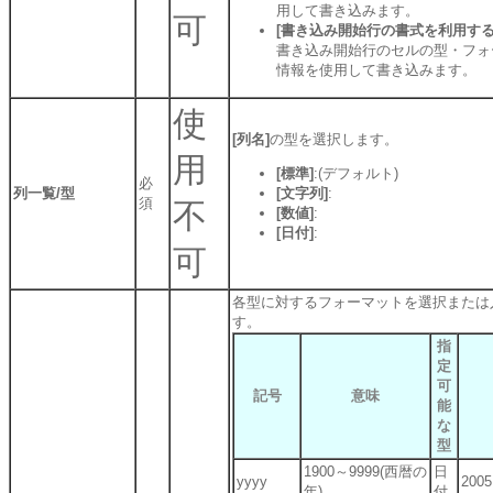
用して書き込みます。
可
[書き込み開始行の書式を利用する
書き込み開始行のセルの型・フォ
情報を使用して書き込みます。
使
[列名]
の型を選択します。
用
[標準]
:(デフォルト)
必
列一覧/型
[文字列]
:
須
不
[数値]
:
[日付]
:
可
各型に対するフォーマットを選択または
す。
指
定
可
記号
意味
能
な
型
1900～9999(西暦の
日
yyyy
2005
年)
付