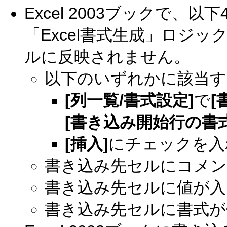
Excel 2003ブックで
「Excel書式生成」ロジ
ルに反映されません。
以下のいずれかに該当す
[列一覧/書式設定]
で
[
[書き込み開始行の書
[挿入]
にチェックを入
書き込み先セルにコメ
書き込み先セルに値が入
書き込み先セルに書式が