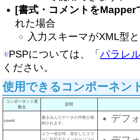
[書式・コメントをMappe
れた場合
入力スキーマがXML型
PSPについては、「
パラレ
ください。
使用できるコンポーネン
コンポーネント変
説明
数名
デフォ
書き込んだデータの件数が格
count
納されます。
エラー発生時、発生したエラ
デフォ
ーに対応するメッセージコー