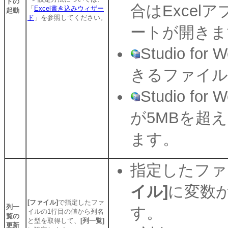
ドの
合はExce
「
Excel書き込みウィザー
起動
ド
」を参照してください。
ートが開きま
Studio f
きるファイル
Studio 
が5MBを超
ます。
指定したファ
イル]
に変数
[ファイル]
で指定したファ
列一
す。
イルの1行目の値から列名
覧の
と型を取得して、
[列一覧]
更新