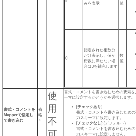
#
みを表示
値
指定された桁数分
だけ表示し、値が
数
0
桁数に満たない場
値
合は0を補完します
書式・コメントを書き込むための要素を
使
ーマに設定するかどうかを選択します。
用
[チェックあり]
:
書式・コメントを
省
書式・コメントを書き込むための
Mapperで指定し
略
力スキーマに設定します。
不
て書き込む
可
[チェックなし]
:(デフォルト)
書式・コメントを書き込むための
可
力スキーマに設定しません。