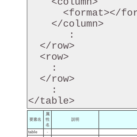
    <column>

      <format></format>

    </column>

       :

  </row>

  <row>

    :

  </row>

    :

属
要素名
性
説明
名
table
-