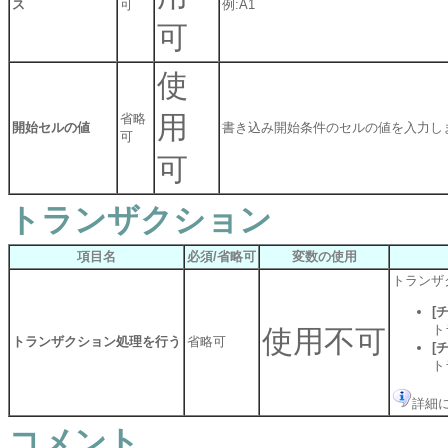
ス
可
例:A1
可
使
用
省略
開始セルの値
書き込み開始条件のセルの値を入力し
可
可
トランザクション
項目名
必須/省略可
変数の使用
トランザ
[
ト
使用不可
トランザクション処理を行う
省略可
[
ト
詳細
コメント