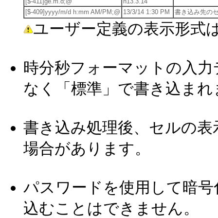
[$-411]ge.m.d;@
h13.3.14
[$-409]yyyy/m/d h:mm AM/PM;@
13/3/14 1:30 PM
書き込み先の
ユーザー定義の表示形式
時分秒フォーマットの入力
なく「標準」で書き込まれ
書き込み処理後、セルの表
場合があります。
パスワードを使用して暗号化
込むことはできません。