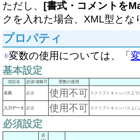
ただし、
[書式・コメントをMa
クを入れた場合、XML型とな
プロパティ
変数の使用については、「
基本設定
項目名
必須/省略可
変数の使用
使用不可
名前
必須
スクリプトキャンバス上で
使用不可
入力データ
必須
スクリプトキャンバス上に
必須設定
必