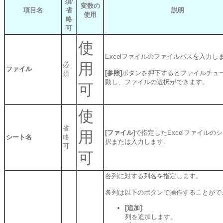
須/
変数の
項目名
省
説明
使用
略
可
使
Excelファイルのファイルパスを入力し
用
必
ファイル
[参照]
ボタンを押下するとファイルチュ
須
動し、ファイルの選択ができます。
可
使
省
用
[ファイル]
で指定したExcelファイルの
シート名
略
択または入力します。
可
可
各列に対する列名を指定します。
各列は以下のボタンで操作することがで
[追加]
:
列を追加します。