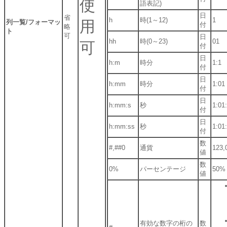
使
語表記)
日
省
h
時(1～12)
1
用
列一覧/フォーマッ
付
略
ト
可
日
hh
時(0～23)
01
可
付
日
h:m
時分
1:1
付
日
h:mm
時分
1:01
付
日
h:mm:s
秒
1:01
付
日
h:mm:ss
秒
1:01
付
数
#,##0
通貨
123,
値
数
0%
パーセンテージ
50%
値
有効な数字の桁の
数