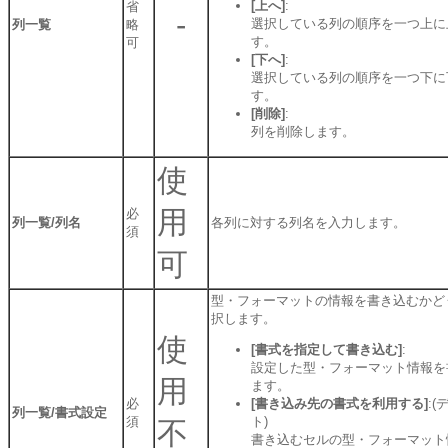
[上へ]
:
省
-
選択している列の順序を一つ上に
列一覧
略
す。
可
[下へ]
:
選択している列の順序を一つ下に
す。
[削除]
:
列を削除します。
使
用
必
列一覧/列名
各列に対する列名を入力します。
須
可
型・フォーマットの情報を書き込むかど
択します。
使
[書式を指定して書き込む]
:
設定した型・フォーマット情報を
用
ます。
必
[書き込み先の書式を利用する]
:(
列一覧/書式設定
須
ト)
不
書き込むセルの型・フォーマット