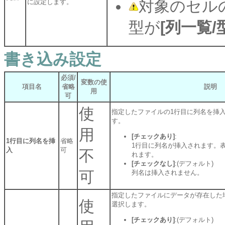
対象のセル
に設定します。
型が
[列一覧/
書き込み設定
必須/
変数の使
項目名
省略
説明
用
可
使
指定したファイルの1行目に列名を挿
す。
用
[チェックあり]
:
1行目に列名を挿
省略
1行目に列名が挿入されます。
入
可
不
れます。
[チェックなし]
:(デフォルト)
可
列名は挿入されません。
指定したファイルにデータが存在した
使
選択します。
[チェックあり]
:(デフォルト)