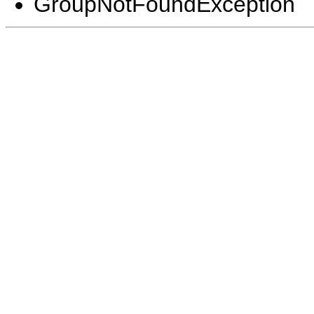
GroupNotFoundException