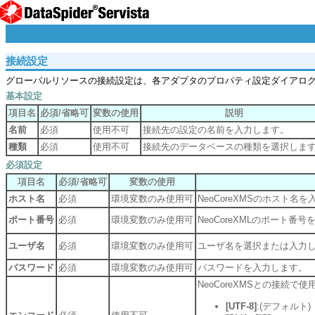
接続設定
グローバルリソースの接続設定は、各アダプタのプロパティ設定ダイアロ
基本設定
項目名
必須/省略可
変数の使用
説明
名前
必須
使用不可
接続先の設定の名前を入力します。
種類
必須
使用不可
接続先のデータベースの種類を選択しま
必須設定
項目名
必須/省略可
変数の使用
ホスト名
必須
環境変数のみ使用可
NeoCoreXMSのホスト名
ポート番号
必須
環境変数のみ使用可
NeoCoreXMLのポート番
ユーザ名
必須
環境変数のみ使用可
ユーザ名を選択または入力
パスワード
必須
環境変数のみ使用可
パスワードを入力します。
NeoCoreXMSとの接続
[UTF-8]
:(デフォルト)