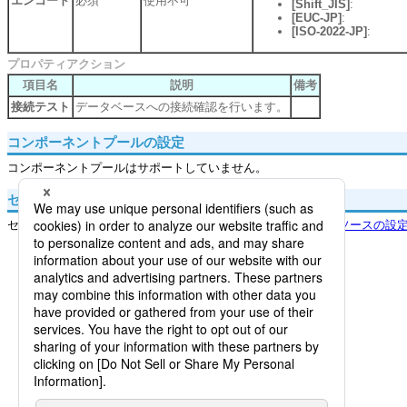
エンコード
必須
使用不可
[Shift_JIS]
:
[EUC-JP]
:
[ISO-2022-JP]
:
プロパティアクション
項目名
説明
備考
接続テスト
データベースへの接続確認を行います。
コンポーネントプールの設定
コンポーネントプールはサポートしていません。
セキュリティ
セキュリティの設定は、コントロールパネルの「
グローバルリソースの設