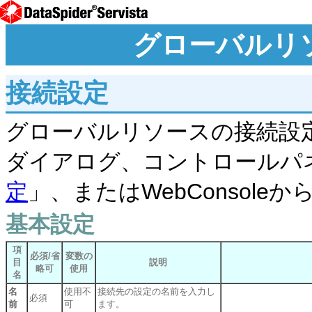
グローバルリ
接続設定
グローバルリソースの接続設
ダイアログ、コントロールパ
定
」、またはWebConsol
基本設定
項
必須/省
変数の
目
説明
略可
使用
名
名
使用不
接続先の設定の名前を入力し
必須
前
可
ます。