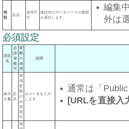
編集
種
使用不
接続先のデータベースの種類
必須
外は
類
可
を選択します。
必須設定
必
変
須/
数
項目
省
の
説明
名
略
使
可
用
環
境
通常は「Publ
変
数
ホス
必
ホスト名を入力
の
[URLを直接入
ト名
須
します。
み
使
用
可
環