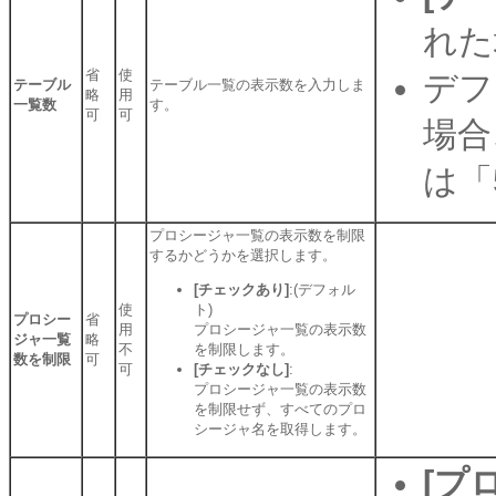
れた
省
使
デフ
テーブル
テーブル一覧の表示数を入力しま
略
用
一覧数
す。
可
可
場合
は「
プロシージャ一覧の表示数を制限
するかどうかを選択します。
[チェックあり]
:(デフォル
使
ト)
プロシー
省
用
プロシージャ一覧の表示数
ジャ一覧
略
不
を制限します。
数を制限
可
可
[チェックなし]
:
プロシージャ一覧の表示数
を制限せず、すべてのプロ
シージャ名を取得します。
[プ