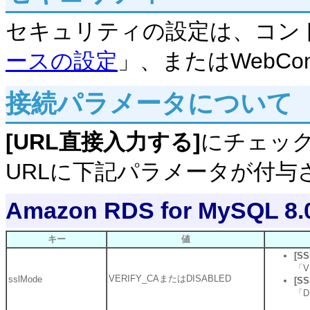
セキュリティの設定は、コン
ースの設定
」、またはWebCo
接続パラメータについて
[URL直接入力する]
にチェッ
URLに下記パラメータが付与
Amazon RDS for MySQL
キー
値
[S
「V
VERIFY_CAまたはDISABLED
sslMode
[S
「D