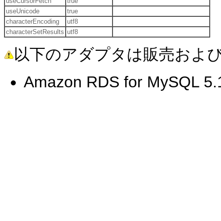
useCursorFetch
true
useUnicode
true
characterEncoding
utf8
characterSetResults
utf8
以下のアダプタは販売およ
Amazon RDS for MySQL