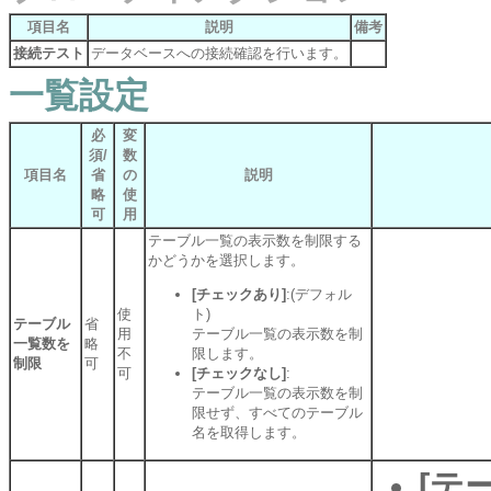
項目名
説明
備考
接続テスト
データベースへの接続確認を行います。
一覧設定
必
変
須/
数
項目名
省
の
説明
略
使
可
用
テーブル一覧の表示数を制限する
かどうかを選択します。
[チェックあり]
:(デフォル
使
ト)
テーブル
省
用
テーブル一覧の表示数を制
一覧数を
略
不
限します。
制限
可
可
[チェックなし]
:
テーブル一覧の表示数を制
限せず、すべてのテーブル
名を取得します。
[テ