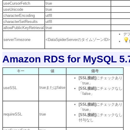
useCursorFetch
true
useUnicode
true
characterEncoding
utf8
characterSetResults
utf8
allowPublicKeyRetrieval
true
デフ
serverTimezone
<DataSpiderServerのタイムゾーンID>
Amazon RDS for MySQL 5
キー
値
備考
[SSL接続]
にチェックあり
「true」
trueまたはfalse
useSSL
[SSL接続]
にチェックなし
「false」
[SSL接続]
にチェックあり
「true」
requireSSL
true
[SSL接続]
にチェックなし
付与なし