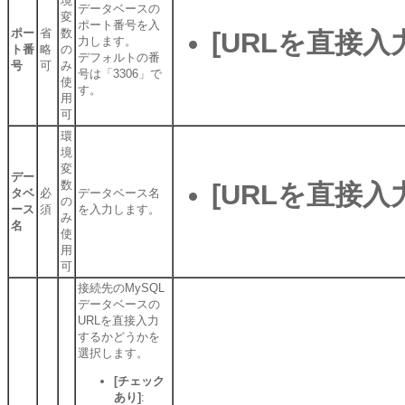
境
データベースの
変
ポート番号を入
ポー
省
数
[URLを直接入
力します。
ト番
略
の
デフォルトの番
号
可
み
号は「3306」で
使
す。
用
可
環
境
変
デー
数
[URLを直接入
タベ
必
データベース名
の
ース
須
を入力します。
み
名
使
用
可
接続先のMySQL
データベースの
URLを直接入力
するかどうかを
選択します。
[チェック
あり]
: