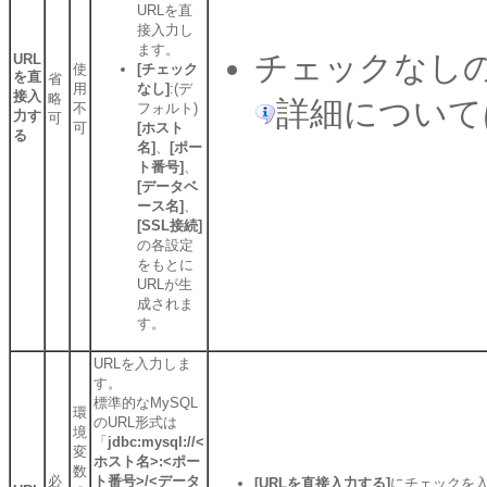
URLを直
接入力し
ます。
チェックなし
URL
使
[チェック
を直
省
用
なし]
:(デ
接入
略
詳細について
不
フォルト)
力す
可
可
[ホスト
る
名]
、
[ポー
ト番号]
、
[データベ
ース名]
、
[SSL接続]
の各設定
をもとに
URLが生
成されま
す。
URLを入力しま
す。
標準的なMySQL
環
のURL形式は
境
「
jdbc:mysql://<
変
ホスト名>:<ポー
数
必
ト番号>/<データ
[URLを直接入力する]
にチェックを