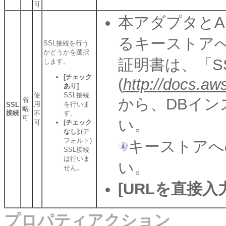
可
本アダプタとAma
るキーストア
SSL接続を行う
かどうかを選択
証明書は、「S
します。
[チェック
(
http://docs.a
あり]
:
使
SSL接続
から、DBイ
省
用
を行いま
SSL
略
接続
不
す。
可
い。
可
[チェック
なし]
:(デ
フォルト)
キーストアへ
SSL接続
は行いま
い。
せん。
[URLを直接入
プロパティアクション