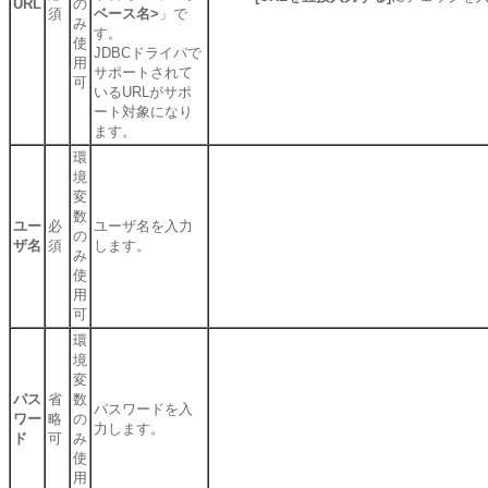
URL
の
須
ベース名>
」で
み
す。
使
JDBCドライバで
用
サポートされて
可
いるURLがサポ
ート対象になり
ます。
環
境
変
数
ユー
必
ユーザ名を入力
の
ザ名
須
します。
み
使
用
可
環
境
変
パス
省
数
パスワードを入
ワー
略
の
力します。
ド
可
み
使
用